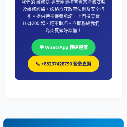
我們的 維修快 專業團隊擁有豐富冷氣安裝
及維修經驗，嚴格遵守政府法例及安全指
引。提供特長保養承諾，上門檢查費
HK$200 起，絕不取巧。立即聯絡我們，
為炎夏做好準備！
💬 WhatsApp 極速報價
📞 +85237428790 緊急直撥