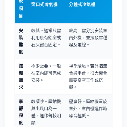
較
窗口式冷氣機
分體式冷氣機
項
目
安
較低。通常只需
較高。需分別安裝室
裝
利用原有鋁窗或
內外機，並接駁雪種
難
石屎窗台固定。
喉及電線。
度
搭
極少需要。一般
視乎環境。若外牆無
棚
在室內即可完成
合適平台，很大機會
需
安裝。
需要高空工作或搭
求
棚。
寧
較嘈吵。壓縮機
極寧靜。壓縮機置於
靜
與出風口為一
室外，室內機運作時
程
體，運作聲較明
噪音極低。
度
顯。