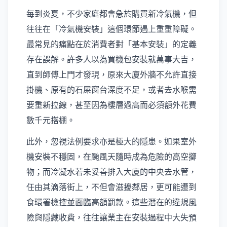
每到炎夏，不少家庭都會急於購買新冷氣機，但
往往在「冷氣機安裝」這個環節遇上重重障礙。
最常見的痛點在於消費者對「基本安裝」的定義
存在誤解。許多人以為買機包安裝就萬事大吉，
直到師傅上門才發現，原來大廈外牆不允許直接
掛機、原有的石屎窗台深度不足，或者去水喉需
要重新拉線，甚至因為樓層過高而必須額外花費
數千元搭棚。
此外，忽視法例要求亦是極大的隱患。如果室外
機安裝不穩固，在颱風天隨時成為危險的高空擲
物；而冷凝水若未妥善排入大廈的中央去水管，
任由其滴落街上，不但會滋擾鄰居，更可能遭到
食環署檢控並面臨高額罰款。這些潛在的違規風
險與隱藏收費，往往讓業主在安裝過程中大失預