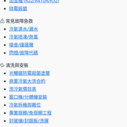
加雪種 (R22/R410A/R32)
除霉殺菌
⚠ 常見故障急救
冷氣滴水/漏水
冷氣唔凍/熱風
噪音/達達聲
閃燈/故障代碼
💦 清洗與安裝
光觸媒防霉殺菌塗層
商業冷氣大洗合約
洗冷氣價目表
窗口機/分體機安裝
冷氣拆機與搬位
專業搭棚/免搭棚工程
封玻璃/封鋁板/洗窿