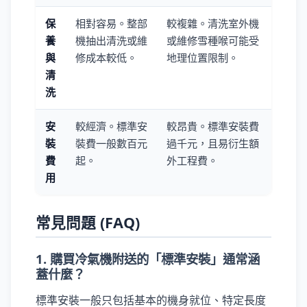
保
相對容易。整部
較複雜。清洗室外機
養
機抽出清洗或維
或維修雪種喉可能受
與
修成本較低。
地理位置限制。
清
洗
安
較經濟。標準安
較昂貴。標準安裝費
裝
裝費一般數百元
過千元，且易衍生額
費
起。
外工程費。
用
常見問題 (FAQ)
1. 購買冷氣機附送的「標準安裝」通常涵
蓋什麼？
標準安裝一般只包括基本的機身就位、特定長度