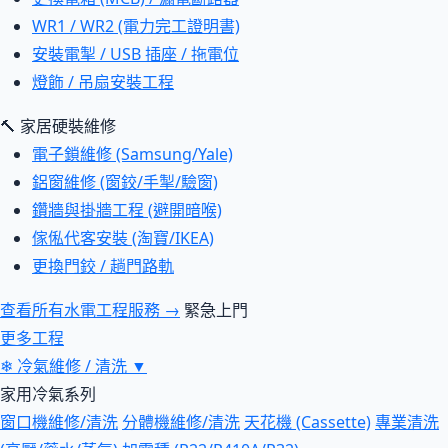
WR1 / WR2 (電力完工證明書)
安裝電掣 / USB 插座 / 拖電位
燈飾 / 吊扇安裝工程
🔨 家居硬裝維修
電子鎖維修 (Samsung/Yale)
鋁窗維修 (窗鉸/手掣/驗窗)
鑽牆與掛牆工程 (避開暗喉)
傢俬代客安裝 (淘寶/IKEA)
更換門鉸 / 趟門路軌
查看所有水電工程服務 →
緊急上門
更多工程
❄
冷氣維修 / 清洗
▼
家用冷氣系列
窗口機維修/清洗
分體機維修/清洗
天花機 (Cassette)
專業清洗