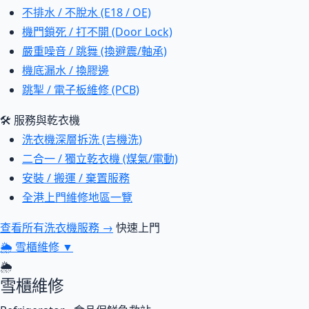
不排水 / 不脫水 (E18 / OE)
機門鎖死 / 打不開 (Door Lock)
嚴重噪音 / 跳舞 (換避震/軸承)
機底漏水 / 換膠邊
跳掣 / 電子板維修 (PCB)
🛠 服務與乾衣機
洗衣機深層拆洗 (吉機洗)
二合一 / 獨立乾衣機 (煤氣/電動)
安裝 / 搬運 / 棄置服務
全港上門維修地區一覽
查看所有洗衣機服務 →
快速上門
🌦
雪櫃維修
▼
🌦
雪櫃維修