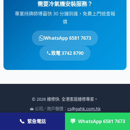
需要冷氣機安裝服務？
專業持牌師傅最快 30 分鐘到達，免費上門檢查報
價
WhatsApp 6581 7673
致電 3742 8790
© 2026 維修快. 全港家居維修專家。
💼 公司／商戶報價：
cs@gahk.com.hk
📞
💬
關於我們
·
聯絡我們
·
私隱政策
緊急電話
WhatsApp 6581 7673