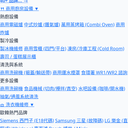
40+ 品牌... →
🍴
商用廚房設備
▼
熱廚設備
商用電磁爐
中式炒爐 (鑊氣爐)
萬用蒸烤箱 (Combi Oven)
商用
炸爐
製冷設備
製冰機維修
商用雪櫃 (四門/平台)
凍房/冷庫工程 (Cold Room)
壽司 / 蛋糕展示櫃
清洗與系統
商用洗碗機 (揭蓋/輸送帶)
商用運水煙罩
食環署 WR1/WR2 諮詢
更多設備
商用洗碗機
食品機械 (切肉/攪拌/真空)
水吧設備 (咖啡/開水機)
抽氣/通風系統清洗
🧺
洗衣機維修
▼
歐韓熱門品牌
Siemens 西門子 (E18代碼)
Samsung 三星 (故障碼)
LG 樂金 (直