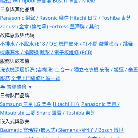
驅式)
Whirlpool 惠而浦
Bosch 博世 / Miele
日系與其他品牌
Panasonic 樂聲 / Rasonic 樂信
Hitachi 日立 / Toshiba 東芝
Zanussi 金章 (換軸承)
Fortress 豐澤牌 / 其他
故障急救與代碼
不排水 / 不脫水 (E18 / OE)
機門鎖死 / 打不開
嚴重噪音 / 跳舞
機底漏水 / 換膠邊
跳掣 / 電子板維修 (PCB)
服務與乾衣機
洗衣機深層拆洗 (吉機洗)
二合一 / 獨立乾衣機
安裝 / 搬運 / 棄置
服務
全港上門維修地區一覽
🌦
雪櫃維修
▼
日韓熱門品牌
Samsung 三星
LG 樂金
Hitachi 日立
Panasonic 樂聲 /
Mitsubishi 三菱
Sharp 聲寶 / Toshiba 東芝
嵌入式與歐美
Baumatic 寶瑪客 (嵌入式)
Siemens 西門子 / Bosch 博世