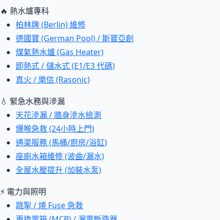
🔥 熱水爐專科
柏林牌 (Berlin) 維修
德國寶 (German Pool) / 斯寶亞創
煤氣熱水爐 (Gas Heater)
即熱式 / 儲水式 (E1/E3 代碼)
真火 / 樂信 (Rasonic)
💧 緊急水務與滲漏
天花滲漏 / 牆身滲水檢測
爆喉急救 (24小時上門)
通渠服務 (馬桶/廚房/浴缸)
座廁水箱維修 (波曲/漏水)
全屋水壓提升 (加裝水泵)
⚡ 電力與照明
跳掣 / 燒 Fuse 急救
更換電箱 (MCB) / 漏電斷路器