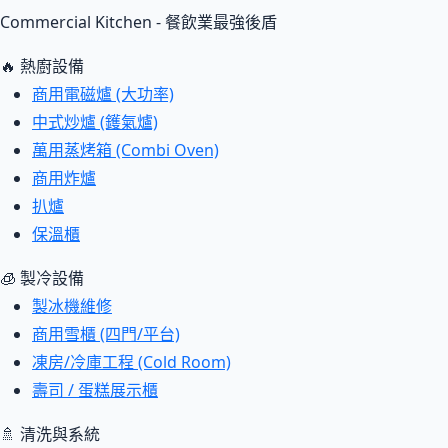
Commercial Kitchen - 餐飲業最強後盾
🔥 熱廚設備
商用電磁爐 (大功率)
中式炒爐 (鑊氣爐)
萬用蒸烤箱 (Combi Oven)
商用炸爐
扒爐
保溫櫃
🧊 製冷設備
製冰機維修
商用雪櫃 (四門/平台)
凍房/冷庫工程 (Cold Room)
壽司 / 蛋糕展示櫃
🚿 清洗與系統