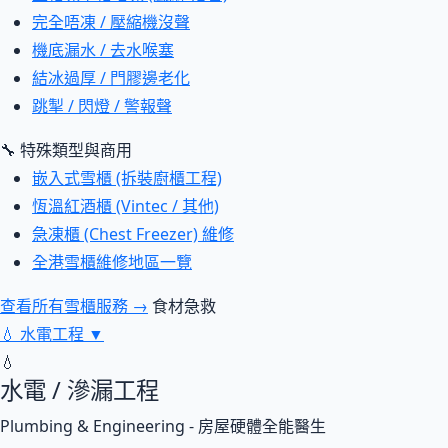
完全唔凍 / 壓縮機沒聲
機底漏水 / 去水喉塞
結冰過厚 / 門膠邊老化
跳掣 / 閃燈 / 警報聲
🔧 特殊類型與商用
嵌入式雪櫃 (拆裝廚櫃工程)
恆溫紅酒櫃 (Vintec / 其他)
急凍櫃 (Chest Freezer) 維修
全港雪櫃維修地區一覽
查看所有雪櫃服務 →
食材急救
💧
水電工程
▼
💧
水電 / 滲漏工程
Plumbing & Engineering - 房屋硬體全能醫生