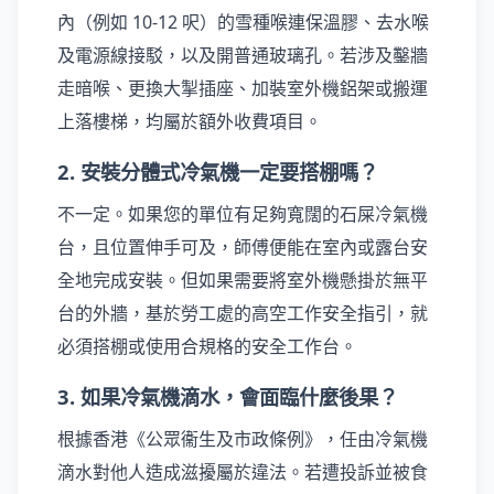
內（例如 10-12 呎）的雪種喉連保溫膠、去水喉
及電源線接駁，以及開普通玻璃孔。若涉及鑿牆
走暗喉、更換大掣插座、加裝室外機鋁架或搬運
上落樓梯，均屬於額外收費項目。
2. 安裝分體式冷氣機一定要搭棚嗎？
不一定。如果您的單位有足夠寬闊的石屎冷氣機
台，且位置伸手可及，師傅便能在室內或露台安
全地完成安裝。但如果需要將室外機懸掛於無平
台的外牆，基於勞工處的高空工作安全指引，就
必須搭棚或使用合規格的安全工作台。
3. 如果冷氣機滴水，會面臨什麼後果？
根據香港《公眾衞生及市政條例》，任由冷氣機
滴水對他人造成滋擾屬於違法。若遭投訴並被食