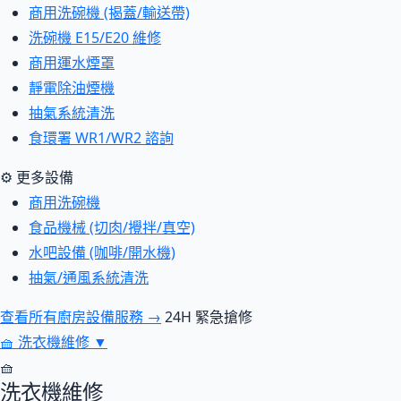
商用洗碗機 (揭蓋/輸送帶)
洗碗機 E15/E20 維修
商用運水煙罩
靜電除油煙機
抽氣系統清洗
食環署 WR1/WR2 諮詢
⚙ 更多設備
商用洗碗機
食品機械 (切肉/攪拌/真空)
水吧設備 (咖啡/開水機)
抽氣/通風系統清洗
查看所有廚房設備服務 →
24H 緊急搶修
🧺
洗衣機維修
▼
🧺
洗衣機維修