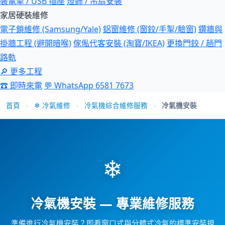
裝電掣 / USB 插座
燈飾 / 吊扇安裝
家居硬裝維修
電子鎖維修 (Samsung/Yale)
鋁窗維修 (窗鉸/手掣/驗窗)
鑽牆與
掛牆工程 (避開暗喉)
傢俬代客安裝 (淘寶/IKEA)
更換門鉸 / 趟門
路軌
🔎 更多工程
☎ 即時來電
💬 WhatsApp 6581 7673
首頁
›
❄ 冷氣維修
›
冷氣機綜合維修服務
›
冷氣機安裝
❄
冷氣機安裝 — 專業維修服務
準備進行冷氣機安裝？即看窗口式與分體式冷氣的標準安裝規