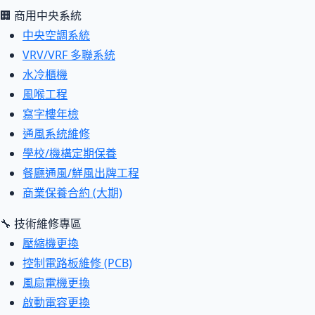
🏢 商用中央系統
中央空調系統
VRV/VRF 多聯系統
水冷櫃機
風喉工程
寫字樓年檢
通風系統維修
學校/機構定期保養
餐廳通風/鮮風出牌工程
商業保養合約 (大期)
🔧 技術維修專區
壓縮機更換
控制電路板維修 (PCB)
風扇電機更換
啟動電容更換