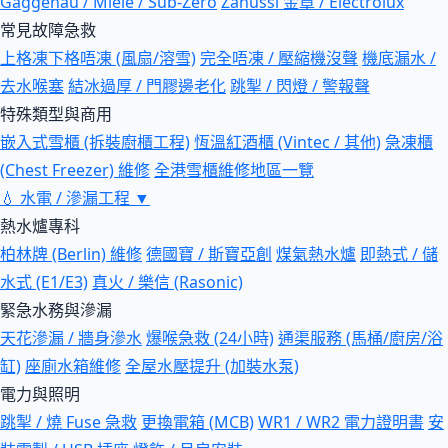
Gaggenau / Miele / Sub-Zero
Zanussi 金章 / Electrolux
常見故障急救
上格凍下格唔凍 (風扇/溶雪)
完全唔凍 / 壓縮機沒聲
機底漏水 /
去水喉塞
結冰過厚 / 門膠邊老化
跳掣 / 閃燈 / 警報聲
特殊類型與商用
嵌入式雪櫃 (拆裝廚櫃工程)
恆溫紅酒櫃 (Vintec / 其他)
急凍櫃
(Chest Freezer) 維修
全港雪櫃維修地區一覽
💧
水電 / 滲漏工程
▼
熱水爐專科
柏林牌 (Berlin) 維修
德國寶 / 斯寶亞創
煤氣熱水爐
即熱式 / 儲
水式 (E1/E3)
真火 / 樂信 (Rasonic)
緊急水務與滲漏
天花滲漏 / 牆身滲水
爆喉急救 (24小時)
通渠服務 (馬桶/廚房/浴
缸)
座廁水箱維修
全屋水壓提升 (加裝水泵)
電力與照明
跳掣 / 燒 Fuse 急救
更換電箱 (MCB)
WR1 / WR2 電力證明書
安