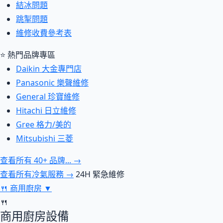
結冰問題
跳掣問題
維修收費參考表
⭐ 熱門品牌專區
Daikin 大金專門店
Panasonic 樂聲維修
General 珍寶維修
Hitachi 日立維修
Gree 格力/美的
Mitsubishi 三菱
查看所有 40+ 品牌... →
查看所有冷氣服務 →
24H 緊急維修
🍴
商用廚房
▼
🍴
商用廚房設備