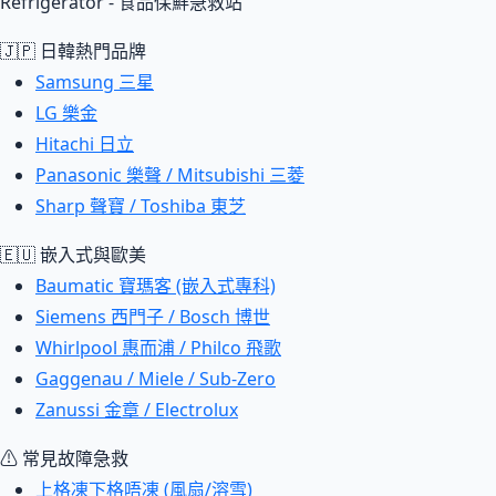
Refrigerator - 食品保鮮急救站
🇯🇵 日韓熱門品牌
Samsung 三星
LG 樂金
Hitachi 日立
Panasonic 樂聲 / Mitsubishi 三菱
Sharp 聲寶 / Toshiba 東芝
🇪🇺 嵌入式與歐美
Baumatic 寶瑪客 (嵌入式專科)
Siemens 西門子 / Bosch 博世
Whirlpool 惠而浦 / Philco 飛歌
Gaggenau / Miele / Sub-Zero
Zanussi 金章 / Electrolux
⚠ 常見故障急救
上格凍下格唔凍 (風扇/溶雪)