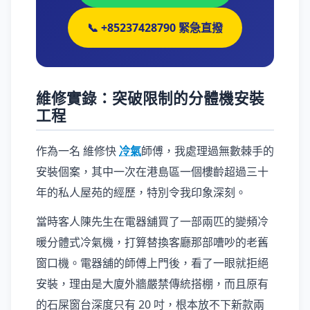
📞 +85237428790 緊急直撥
維修實錄：突破限制的分體機安裝
工程
作為一名 維修快
冷氣
師傅，我處理過無數棘手的
安裝個案，其中一次在港島區一個樓齡超過三十
年的私人屋苑的經歷，特別令我印象深刻。
當時客人陳先生在電器舖買了一部兩匹的變頻冷
暖分體式冷氣機，打算替換客廳那部嘈吵的老舊
窗口機。電器舖的師傅上門後，看了一眼就拒絕
安裝，理由是大廈外牆嚴禁傳統搭棚，而且原有
的石屎窗台深度只有 20 吋，根本放不下新款兩