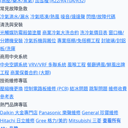
(高壓/藥水/蒸氣)
加雪種 (R22/R410A/R32)
常見故障急救
冷氣滴水/漏水
冷氣唔凍/熱風
噪音/達達聲
閃燈/故障代碼
清洗與安裝
光觸媒防霉殺菌塗層
商業冷氣大洗合約
洗冷氣價目表
窗口機/
分體機安裝
冷氣拆機與搬位
專業搭棚/免搭棚工程
封玻璃/封鋁
板/洗窿
商用中央系統
中央空調系統
VRV/VRF 多聯系統
風喉工程
餐廳通風/鮮風出牌
工程
商業保養合約 (大期)
技術維修專區
壓縮機更換
控制電路板維修 (PCB)
結冰問題
跳掣問題
維修收費
參考表
熱門品牌專區
Daikin 大金專門店
Panasonic 樂聲維修
General 珍寶維修
Hitachi 日立維修
Gree 格力/美的
Mitsubishi 三菱
查看所有