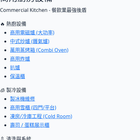
Commercial Kitchen - 餐飲業最強後盾
🔥 熱廚設備
商用電磁爐 (大功率)
中式炒爐 (鑊氣爐)
萬用蒸烤箱 (Combi Oven)
商用炸爐
扒爐
保溫櫃
🧊 製冷設備
製冰機維修
商用雪櫃 (四門/平台)
凍房/冷庫工程 (Cold Room)
壽司 / 蛋糕展示櫃
🚿 清洗與系統