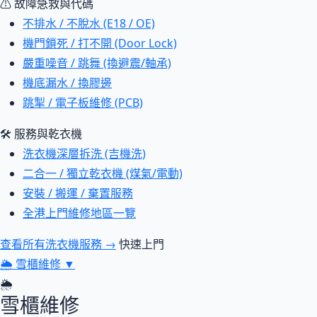
⚠ 故障急救與代碼
不排水 / 不脫水 (E18 / OE)
機門鎖死 / 打不開 (Door Lock)
嚴重噪音 / 跳舞 (換避震/軸承)
機底漏水 / 換膠邊
跳掣 / 電子板維修 (PCB)
🛠 服務與乾衣機
洗衣機深層拆洗 (吉機洗)
二合一 / 獨立乾衣機 (煤氣/電動)
安裝 / 搬運 / 棄置服務
全港上門維修地區一覽
查看所有洗衣機服務 →
快速上門
🌦
雪櫃維修
▼
🌦
雪櫃維修