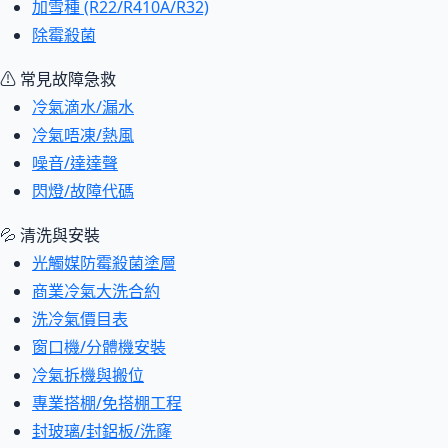
加雪種 (R22/R410A/R32)
除霉殺菌
⚠ 常見故障急救
冷氣滴水/漏水
冷氣唔凍/熱風
噪音/達達聲
閃燈/故障代碼
💦 清洗與安裝
光觸媒防霉殺菌塗層
商業冷氣大洗合約
洗冷氣價目表
窗口機/分體機安裝
冷氣拆機與搬位
專業搭棚/免搭棚工程
封玻璃/封鋁板/洗窿