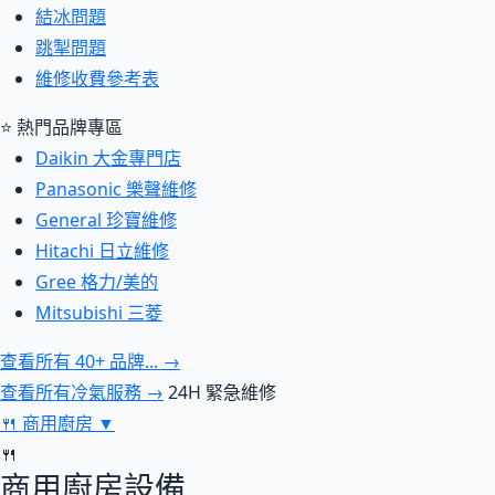
結冰問題
跳掣問題
維修收費參考表
⭐ 熱門品牌專區
Daikin 大金專門店
Panasonic 樂聲維修
General 珍寶維修
Hitachi 日立維修
Gree 格力/美的
Mitsubishi 三菱
查看所有 40+ 品牌... →
查看所有冷氣服務 →
24H 緊急維修
🍴
商用廚房
▼
🍴
商用廚房設備