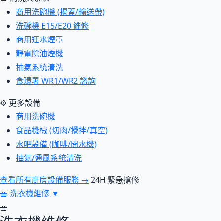
商用洗碗機 (揭蓋/輸送帶)
洗碗機 E15/E20 維修
商用運水煙罩
靜電除油煙機
抽氣系統清洗
食環署 WR1/WR2 諮詢
⚙ 更多設備
商用洗碗機
食品機械 (切肉/攪拌/真空)
水吧設備 (咖啡/開水機)
抽氣/通風系統清洗
查看所有廚房設備服務 →
24H 緊急搶修
🧺
洗衣機維修
▼
🧺