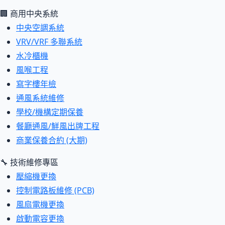
🏢 商用中央系統
中央空調系統
VRV/VRF 多聯系統
水冷櫃機
風喉工程
寫字樓年檢
通風系統維修
學校/機構定期保養
餐廳通風/鮮風出牌工程
商業保養合約 (大期)
🔧 技術維修專區
壓縮機更換
控制電路板維修 (PCB)
風扇電機更換
啟動電容更換