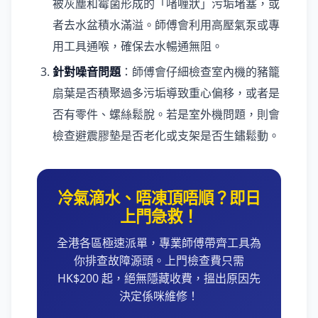
被灰塵和霉菌形成的「啫喱狀」污垢堵塞，或
者去水盆積水滿溢。師傅會利用高壓氣泵或專
用工具通喉，確保去水暢通無阻。
針對噪音問題
：師傅會仔細檢查室內機的豬籠
扇葉是否積聚過多污垢導致重心偏移，或者是
否有零件、螺絲鬆脫。若是室外機問題，則會
檢查避震膠墊是否老化或支架是否生鏽鬆動。
冷氣滴水、唔凍頂唔順？即日
上門急救！
全港各區極速派單，專業師傅帶齊工具為
你排查故障源頭。上門檢查費只需
HK$200 起，絕無隱藏收費，搵出原因先
決定係咪維修！