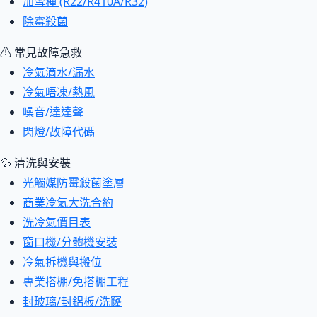
加雪種 (R22/R410A/R32)
除霉殺菌
⚠ 常見故障急救
冷氣滴水/漏水
冷氣唔凍/熱風
噪音/達達聲
閃燈/故障代碼
💦 清洗與安裝
光觸媒防霉殺菌塗層
商業冷氣大洗合約
洗冷氣價目表
窗口機/分體機安裝
冷氣拆機與搬位
專業搭棚/免搭棚工程
封玻璃/封鋁板/洗窿