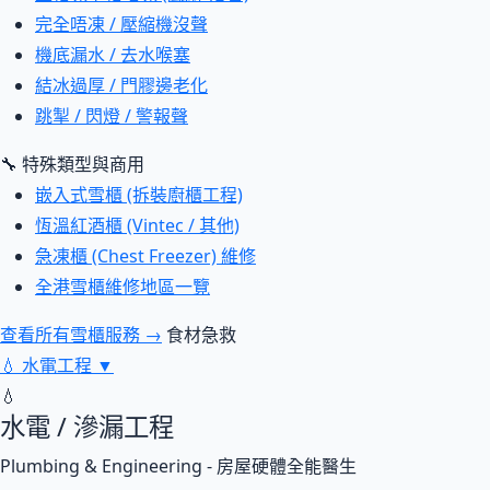
完全唔凍 / 壓縮機沒聲
機底漏水 / 去水喉塞
結冰過厚 / 門膠邊老化
跳掣 / 閃燈 / 警報聲
🔧 特殊類型與商用
嵌入式雪櫃 (拆裝廚櫃工程)
恆溫紅酒櫃 (Vintec / 其他)
急凍櫃 (Chest Freezer) 維修
全港雪櫃維修地區一覽
查看所有雪櫃服務 →
食材急救
💧
水電工程
▼
💧
水電 / 滲漏工程
Plumbing & Engineering - 房屋硬體全能醫生