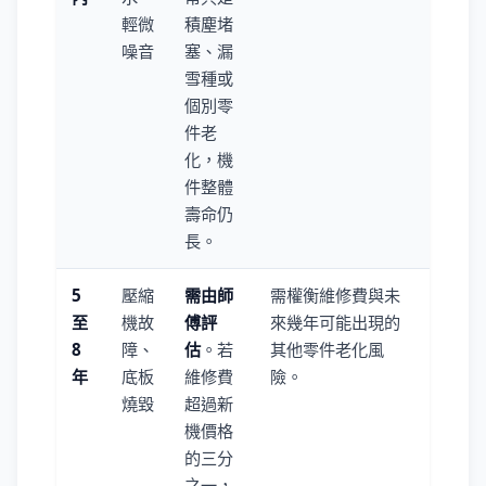
輕微
積塵堵
噪音
塞、漏
雪種或
個別零
件老
化，機
件整體
壽命仍
長。
5
壓縮
需由師
需權衡維修費與未
至
機故
傅評
來幾年可能出現的
8
障、
估
。若
其他零件老化風
年
底板
維修費
險。
燒毀
超過新
機價格
的三分
之一，