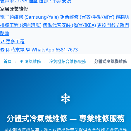
裝電掣 / USB 插座
燈飾 / 吊扇安裝
家居硬裝維修
電子鎖維修 (Samsung/Yale)
鋁窗維修 (窗鉸/手掣/驗窗)
鑽牆與
掛牆工程 (避開暗喉)
傢俬代客安裝 (淘寶/IKEA)
更換門鉸 / 趟門
路軌
🔎 更多工程
☎ 即時來電
💬 WhatsApp 6581 7673
首頁
›
❄ 冷氣維修
›
冷氣機綜合維修服務
›
分體式冷氣機維修
❄
分體式冷氣機維修 — 專業維修服務
屋企部冷氣機唔凍、滴水或發出噪音？提供專業分體式冷氣機維