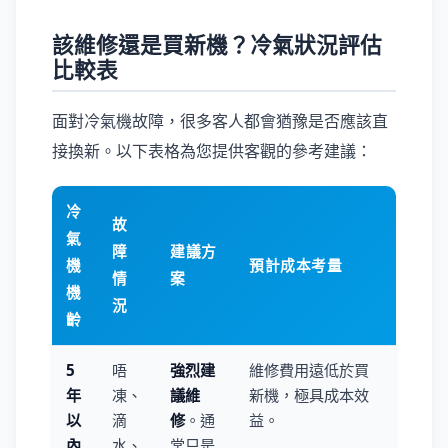
該維修還是買新機？冷氣狀況評估
比較表
面對冷氣機故障，很多客人都會猶豫是否應該直
接換新。以下表格為您提供客觀的參考建議：
冷
故
氣
障
建議方
機
預計成本考量
情
案
機
況
齡
5
唔
強烈建
維修費用遠低於買
年
凍、
議維
新機，極具成本效
以
滴
修
。通
益。
內
水、
常只是