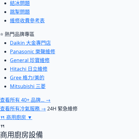
結冰問題
跳掣問題
維修收費參考表
⭐ 熱門品牌專區
Daikin 大金專門店
Panasonic 樂聲維修
General 珍寶維修
Hitachi 日立維修
Gree 格力/美的
Mitsubishi 三菱
查看所有 40+ 品牌... →
查看所有冷氣服務 →
24H 緊急維修
🍴
商用廚房
▼
🍴
商用廚房設備