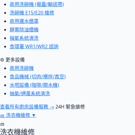
商用洗碗機 (揭蓋/輸送帶)
洗碗機 E15/E20 維修
商用運水煙罩
靜電除油煙機
抽氣系統清洗
食環署 WR1/WR2 諮詢
⚙ 更多設備
商用洗碗機
食品機械 (切肉/攪拌/真空)
水吧設備 (咖啡/開水機)
抽氣/通風系統清洗
查看所有廚房設備服務 →
24H 緊急搶修
🧺
洗衣機維修
▼
🧺
洗衣機維修