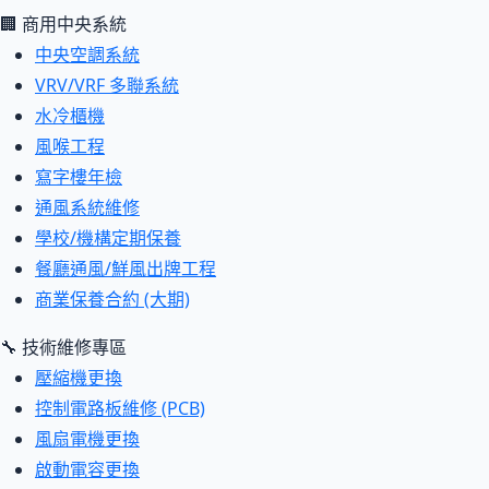
🏢 商用中央系統
中央空調系統
VRV/VRF 多聯系統
水冷櫃機
風喉工程
寫字樓年檢
通風系統維修
學校/機構定期保養
餐廳通風/鮮風出牌工程
商業保養合約 (大期)
🔧 技術維修專區
壓縮機更換
控制電路板維修 (PCB)
風扇電機更換
啟動電容更換