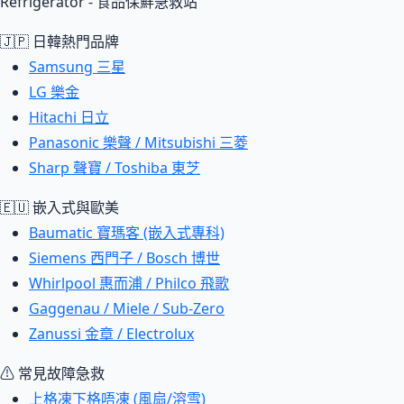
Refrigerator - 食品保鮮急救站
🇯🇵 日韓熱門品牌
Samsung 三星
LG 樂金
Hitachi 日立
Panasonic 樂聲 / Mitsubishi 三菱
Sharp 聲寶 / Toshiba 東芝
🇪🇺 嵌入式與歐美
Baumatic 寶瑪客 (嵌入式專科)
Siemens 西門子 / Bosch 博世
Whirlpool 惠而浦 / Philco 飛歌
Gaggenau / Miele / Sub-Zero
Zanussi 金章 / Electrolux
⚠ 常見故障急救
上格凍下格唔凍 (風扇/溶雪)