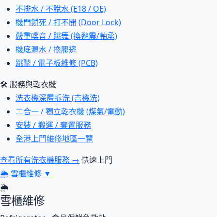
不排水 / 不脫水 (E18 / OE)
機門鎖死 / 打不開 (Door Lock)
嚴重噪音 / 跳舞 (換避震/軸承)
機底漏水 / 換膠邊
跳掣 / 電子板維修 (PCB)
🛠 服務與乾衣機
洗衣機深層拆洗 (吉機洗)
二合一 / 獨立乾衣機 (煤氣/電動)
安裝 / 搬運 / 棄置服務
全港上門維修地區一覽
查看所有洗衣機服務 →
快速上門
🌦
雪櫃維修
▼
🌦
雪櫃維修