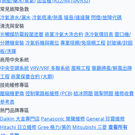
(高壓/藥水/蒸氣)
加雪種 (R22/R410A/R32)
常見故障急救
冷氣滴水/漏水
冷氣唔凍/熱風
噪音/達達聲
閃燈/故障代碼
清洗與安裝
光觸媒防霉殺菌塗層
商業冷氣大洗合約
洗冷氣價目表
窗口機/
分體機安裝
冷氣拆機與搬位
專業搭棚/免搭棚工程
封玻璃/封鋁
板/洗窿
商用中央系統
中央空調系統
VRV/VRF 多聯系統
風喉工程
餐廳通風/鮮風出牌
工程
商業保養合約 (大期)
技術維修專區
壓縮機更換
控制電路板維修 (PCB)
結冰問題
跳掣問題
維修收費
參考表
熱門品牌專區
Daikin 大金專門店
Panasonic 樂聲維修
General 珍寶維修
Hitachi 日立維修
Gree 格力/美的
Mitsubishi 三菱
查看所有