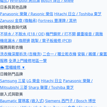
驅式)
Whirlpool 惠而浦
Bosch 博世 / Miele
日系與其他品牌
Panasonic 樂聲 / Rasonic 樂信
Hitachi 日立 / Toshiba 東芝
Zanussi 金章 (換軸承)
Fortress 豐澤牌 / 其他
故障急救與代碼
不排水 / 不脫水 (E18 / OE)
機門鎖死 / 打不開
嚴重噪音 / 跳舞
機底漏水 / 換膠邊
跳掣 / 電子板維修 (PCB)
服務與乾衣機
洗衣機深層拆洗 (吉機洗)
二合一 / 獨立乾衣機
安裝 / 搬運 / 棄置
服務
全港上門維修地區一覽
🌦
雪櫃維修
▼
日韓熱門品牌
Samsung 三星
LG 樂金
Hitachi 日立
Panasonic 樂聲 /
Mitsubishi 三菱
Sharp 聲寶 / Toshiba 東芝
嵌入式與歐美
Baumatic 寶瑪客 (嵌入式)
Siemens 西門子 / Bosch 博世