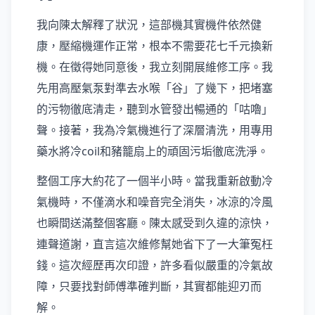
我向陳太解釋了狀況，這部機其實機件依然健
康，壓縮機運作正常，根本不需要花七千元換新
機。在徵得她同意後，我立刻開展維修工序。我
先用高壓氣泵對準去水喉「谷」了幾下，把堵塞
的污物徹底清走，聽到水管發出暢通的「咕嚕」
聲。接著，我為冷氣機進行了深層清洗，用專用
藥水將冷coil和豬籠扇上的頑固污垢徹底洗淨。
整個工序大約花了一個半小時。當我重新啟動冷
氣機時，不僅滴水和噪音完全消失，冰涼的冷風
也瞬間送滿整個客廳。陳太感受到久違的涼快，
連聲道謝，直言這次維修幫她省下了一大筆冤枉
錢。這次經歷再次印證，許多看似嚴重的冷氣故
障，只要找對師傅準確判斷，其實都能迎刃而
解。