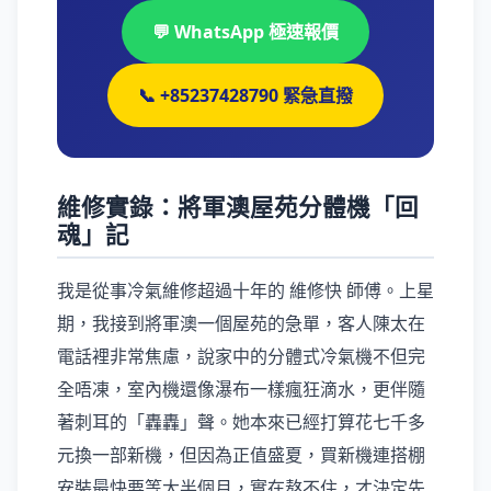
💬 WhatsApp 極速報價
📞 +85237428790 緊急直撥
維修實錄：將軍澳屋苑分體機「回
魂」記
我是從事冷氣維修超過十年的 維修快 師傅。上星
期，我接到將軍澳一個屋苑的急單，客人陳太在
電話裡非常焦慮，說家中的分體式冷氣機不但完
全唔凍，室內機還像瀑布一樣瘋狂滴水，更伴隨
著刺耳的「轟轟」聲。她本來已經打算花七千多
元換一部新機，但因為正值盛夏，買新機連搭棚
安裝最快要等大半個月，實在熬不住，才決定先