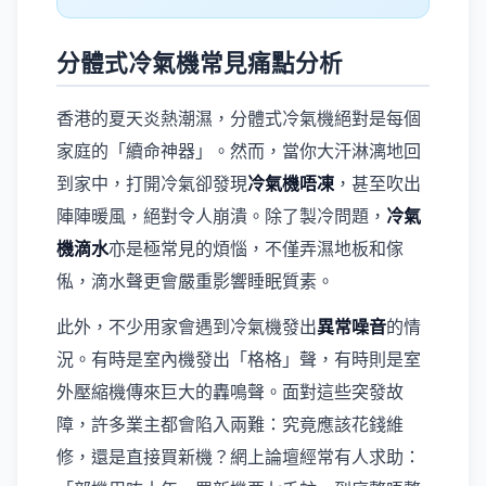
分體式冷氣機常見痛點分析
香港的夏天炎熱潮濕，分體式冷氣機絕對是每個
家庭的「續命神器」。然而，當你大汗淋漓地回
到家中，打開冷氣卻發現
冷氣機唔凍
，甚至吹出
陣陣暖風，絕對令人崩潰。除了製冷問題，
冷氣
機滴水
亦是極常見的煩惱，不僅弄濕地板和傢
俬，滴水聲更會嚴重影響睡眠質素。
此外，不少用家會遇到冷氣機發出
異常噪音
的情
況。有時是室內機發出「格格」聲，有時則是室
外壓縮機傳來巨大的轟鳴聲。面對這些突發故
障，許多業主都會陷入兩難：究竟應該花錢維
修，還是直接買新機？網上論壇經常有人求助：