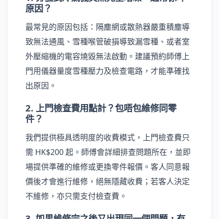
原因？
最常見的原因包括：隔塵網或散熱器嚴重積塵導
致無法通風、雪種喉管破損導致漏雪種、或者室
外壓縮機的電容燒毀無法啟動。建議預約師傅上
門用儀器量度雪種壓力及檢查電路，才能準確找
出原因。
2. 上門檢查費用點計？包唔包維修同零
件？
我們提供極具透明度的收費模式，上門檢查費只
需 HK$200 起。師傅會詳細排查問題所在，並即
場提供準確的維修或更換零件報價。客人同意報
價後才會進行維修，絕無隱藏收費；若客人決定
不維修，亦只需支付檢查費。
3. 如果維修完之後又出現同一個問題，有