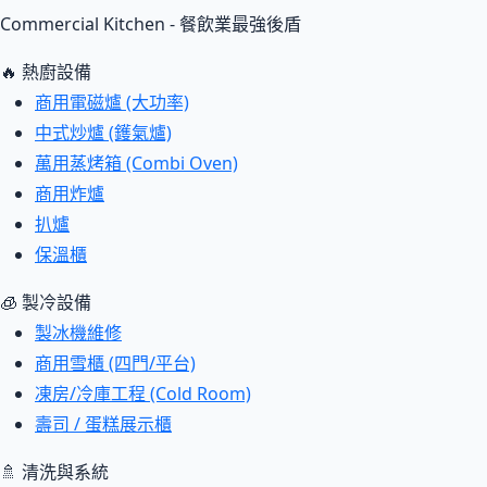
Commercial Kitchen - 餐飲業最強後盾
🔥 熱廚設備
商用電磁爐 (大功率)
中式炒爐 (鑊氣爐)
萬用蒸烤箱 (Combi Oven)
商用炸爐
扒爐
保溫櫃
🧊 製冷設備
製冰機維修
商用雪櫃 (四門/平台)
凍房/冷庫工程 (Cold Room)
壽司 / 蛋糕展示櫃
🚿 清洗與系統