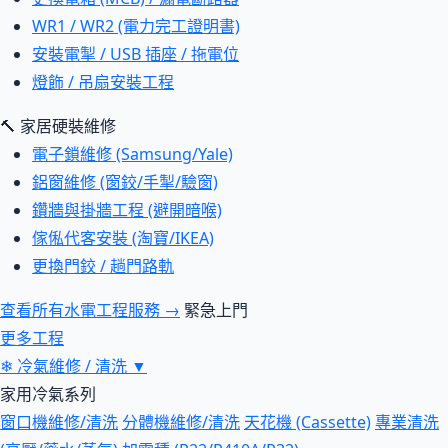
WR1 / WR2 (電力完工證明書)
安裝電掣 / USB 插座 / 拖電位
燈飾 / 吊扇安裝工程
🔨 家居硬裝維修
電子鎖維修 (Samsung/Yale)
鋁窗維修 (窗鉸/手掣/驗窗)
鑽牆與掛牆工程 (避開暗喉)
傢俬代客安裝 (淘寶/IKEA)
更換門鉸 / 趟門路軌
查看所有水電工程服務 →
緊急上門
更多工程
❄
冷氣維修 / 清洗
▼
家用冷氣系列
窗口機維修/清洗
分體機維修/清洗
天花機 (Cassette)
專業清洗