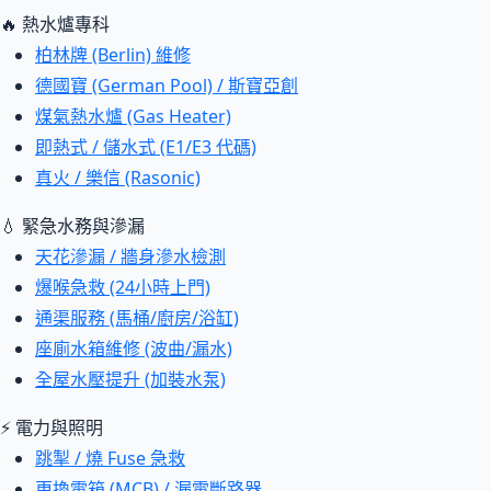
🔥 熱水爐專科
柏林牌 (Berlin) 維修
德國寶 (German Pool) / 斯寶亞創
煤氣熱水爐 (Gas Heater)
即熱式 / 儲水式 (E1/E3 代碼)
真火 / 樂信 (Rasonic)
💧 緊急水務與滲漏
天花滲漏 / 牆身滲水檢測
爆喉急救 (24小時上門)
通渠服務 (馬桶/廚房/浴缸)
座廁水箱維修 (波曲/漏水)
全屋水壓提升 (加裝水泵)
⚡ 電力與照明
跳掣 / 燒 Fuse 急救
更換電箱 (MCB) / 漏電斷路器