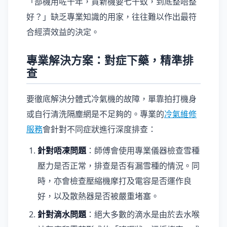
「部機用咗十年，買新機要七千蚊，到底整唔整
好？」缺乏專業知識的用家，往往難以作出最符
合經濟效益的決定。
專業解決方案：對症下藥，精準排
查
要徹底解決分體式冷氣機的故障，單靠拍打機身
或自行清洗隔塵網是不足夠的。專業的
冷氣維修
服務
會針對不同症狀進行深度排查：
針對唔凍問題
：師傅會使用專業儀器檢查雪種
壓力是否正常，排查是否有漏雪種的情況。同
時，亦會檢查壓縮機摩打及電容是否運作良
好，以及散熱器是否被嚴重堵塞。
針對滴水問題
：絕大多數的滴水是由於去水喉