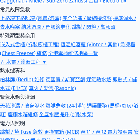
Gaggenau / Miele / Sub-Zero
Zanussi 金章 / Electrolux
常見故障急救
上格凍下格唔凍 (風扇/溶雪)
完全唔凍 / 壓縮機沒聲
機底漏水 /
去水喉塞
結冰過厚 / 門膠邊老化
跳掣 / 閃燈 / 警報聲
特殊類型與商用
嵌入式雪櫃 (拆裝廚櫃工程)
恆溫紅酒櫃 (Vintec / 其他)
急凍櫃
(Chest Freezer) 維修
全港雪櫃維修地區一覽
💧
水電 / 滲漏工程
▼
熱水爐專科
柏林牌 (Berlin) 維修
德國寶 / 斯寶亞創
煤氣熱水爐
即熱式 / 儲
水式 (E1/E3)
真火 / 樂信 (Rasonic)
緊急水務與滲漏
天花滲漏 / 牆身滲水
爆喉急救 (24小時)
通渠服務 (馬桶/廚房/浴
缸)
座廁水箱維修
全屋水壓提升 (加裝水泵)
電力與照明
跳掣 / 燒 Fuse 急救
更換電箱 (MCB)
WR1 / WR2 電力證明書
安