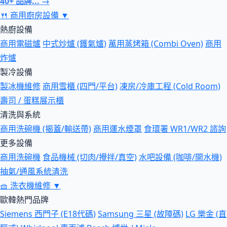
40+ 品牌... →
🍴
商用廚房設備
▼
熱廚設備
商用電磁爐
中式炒爐 (鑊氣爐)
萬用蒸烤箱 (Combi Oven)
商用
炸爐
製冷設備
製冰機維修
商用雪櫃 (四門/平台)
凍房/冷庫工程 (Cold Room)
壽司 / 蛋糕展示櫃
清洗與系統
商用洗碗機 (揭蓋/輸送帶)
商用運水煙罩
食環署 WR1/WR2 諮詢
更多設備
商用洗碗機
食品機械 (切肉/攪拌/真空)
水吧設備 (咖啡/開水機)
抽氣/通風系統清洗
🧺
洗衣機維修
▼
歐韓熱門品牌
Siemens 西門子 (E18代碼)
Samsung 三星 (故障碼)
LG 樂金 (直