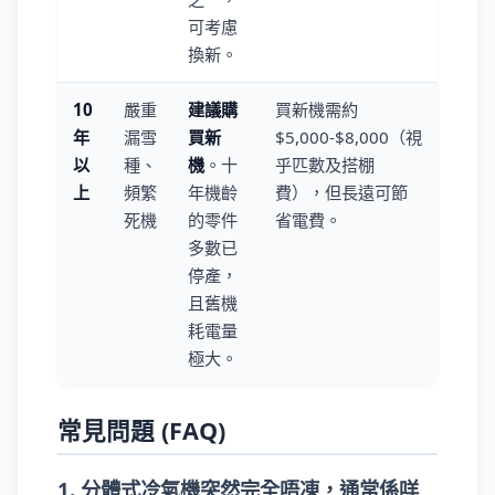
可考慮
換新。
10
嚴重
建議購
買新機需約
年
漏雪
買新
$5,000-$8,000（視
以
種、
機
。十
乎匹數及搭棚
上
頻繁
年機齡
費），但長遠可節
死機
的零件
省電費。
多數已
停產，
且舊機
耗電量
極大。
常見問題 (FAQ)
1. 分體式冷氣機突然完全唔凍，通常係咩