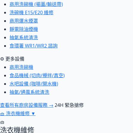
商用洗碗機 (揭蓋/輸送帶)
洗碗機 E15/E20 維修
商用運水煙罩
靜電除油煙機
抽氣系統清洗
食環署 WR1/WR2 諮詢
⚙ 更多設備
商用洗碗機
食品機械 (切肉/攪拌/真空)
水吧設備 (咖啡/開水機)
抽氣/通風系統清洗
查看所有廚房設備服務 →
24H 緊急搶修
🧺
洗衣機維修
▼
🧺
洗衣機維修