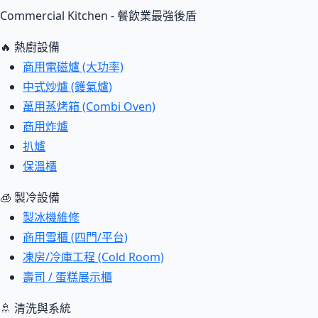
Commercial Kitchen - 餐飲業最強後盾
🔥 熱廚設備
商用電磁爐 (大功率)
中式炒爐 (鑊氣爐)
萬用蒸烤箱 (Combi Oven)
商用炸爐
扒爐
保溫櫃
🧊 製冷設備
製冰機維修
商用雪櫃 (四門/平台)
凍房/冷庫工程 (Cold Room)
壽司 / 蛋糕展示櫃
🚿 清洗與系統