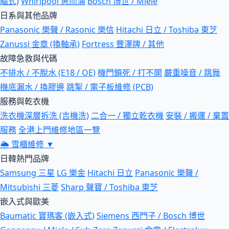
驅式)
Whirlpool 惠而浦
Bosch 博世 / Miele
日系與其他品牌
Panasonic 樂聲 / Rasonic 樂信
Hitachi 日立 / Toshiba 東芝
Zanussi 金章 (換軸承)
Fortress 豐澤牌 / 其他
故障急救與代碼
不排水 / 不脫水 (E18 / OE)
機門鎖死 / 打不開
嚴重噪音 / 跳舞
機底漏水 / 換膠邊
跳掣 / 電子板維修 (PCB)
服務與乾衣機
洗衣機深層拆洗 (吉機洗)
二合一 / 獨立乾衣機
安裝 / 搬運 / 棄置
服務
全港上門維修地區一覽
🌦
雪櫃維修
▼
日韓熱門品牌
Samsung 三星
LG 樂金
Hitachi 日立
Panasonic 樂聲 /
Mitsubishi 三菱
Sharp 聲寶 / Toshiba 東芝
嵌入式與歐美
Baumatic 寶瑪客 (嵌入式)
Siemens 西門子 / Bosch 博世