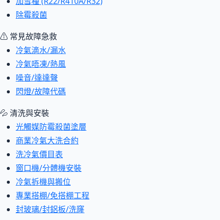
加雪種 (R22/R410A/R32)
除霉殺菌
⚠ 常見故障急救
冷氣滴水/漏水
冷氣唔凍/熱風
噪音/達達聲
閃燈/故障代碼
💦 清洗與安裝
光觸媒防霉殺菌塗層
商業冷氣大洗合約
洗冷氣價目表
窗口機/分體機安裝
冷氣拆機與搬位
專業搭棚/免搭棚工程
封玻璃/封鋁板/洗窿