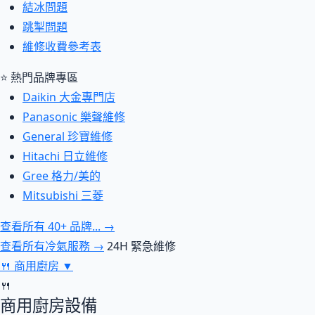
結冰問題
跳掣問題
維修收費參考表
⭐ 熱門品牌專區
Daikin 大金專門店
Panasonic 樂聲維修
General 珍寶維修
Hitachi 日立維修
Gree 格力/美的
Mitsubishi 三菱
查看所有 40+ 品牌... →
查看所有冷氣服務 →
24H 緊急維修
🍴
商用廚房
▼
🍴
商用廚房設備