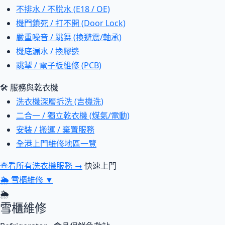
不排水 / 不脫水 (E18 / OE)
機門鎖死 / 打不開 (Door Lock)
嚴重噪音 / 跳舞 (換避震/軸承)
機底漏水 / 換膠邊
跳掣 / 電子板維修 (PCB)
🛠 服務與乾衣機
洗衣機深層拆洗 (吉機洗)
二合一 / 獨立乾衣機 (煤氣/電動)
安裝 / 搬運 / 棄置服務
全港上門維修地區一覽
查看所有洗衣機服務 →
快速上門
🌦
雪櫃維修
▼
🌦
雪櫃維修