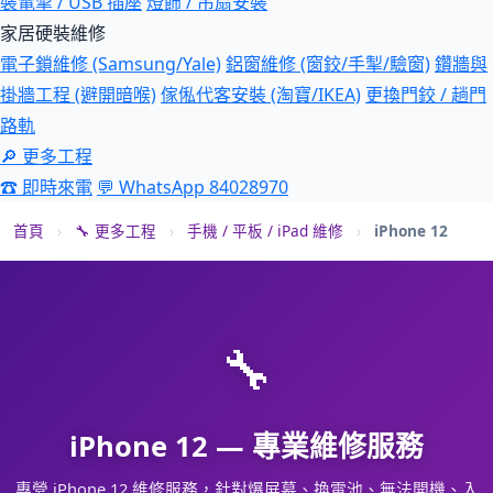
裝電掣 / USB 插座
燈飾 / 吊扇安裝
家居硬裝維修
電子鎖維修 (Samsung/Yale)
鋁窗維修 (窗鉸/手掣/驗窗)
鑽牆與
掛牆工程 (避開暗喉)
傢俬代客安裝 (淘寶/IKEA)
更換門鉸 / 趟門
路軌
🔎 更多工程
☎ 即時來電
💬 WhatsApp 84028970
首頁
›
🔧 更多工程
›
手機 / 平板 / iPad 維修
›
iPhone 12
🔧
iPhone 12 — 專業維修服務
專營 iPhone 12 維修服務，針對爆屏幕、換電池、無法開機、入