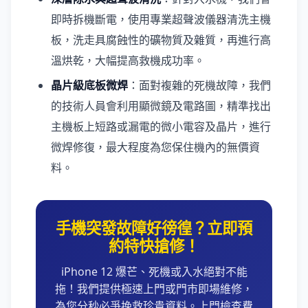
即時拆機斷電，使用專業超聲波儀器清洗主機
板，洗走具腐蝕性的礦物質及雜質，再進行高
溫烘乾，大幅提高救機成功率。
晶片級底板微焊
：面對複雜的死機故障，我們
的技術人員會利用顯微鏡及電路圖，精準找出
主機板上短路或漏電的微小電容及晶片，進行
微焊修復，最大程度為您保住機內的無價資
料。
手機突發故障好徬徨？立即預
約特快搶修！
iPhone 12 爆芒、死機或入水絕對不能
拖！我們提供極速上門或門市即場維修，
為您分秒必爭挽救珍貴資料。上門檢查費