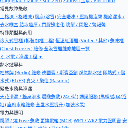
Gaggenau / Miele / Sub-Zero
Zanussi 金章 / Electrolux
常見故障急救
上格凍下格唔凍 (風扇/溶雪)
完全唔凍 / 壓縮機沒聲
機底漏水 /
去水喉塞
結冰過厚 / 門膠邊老化
跳掣 / 閃燈 / 警報聲
特殊類型與商用
嵌入式雪櫃 (拆裝廚櫃工程)
恆溫紅酒櫃 (Vintec / 其他)
急凍櫃
(Chest Freezer) 維修
全港雪櫃維修地區一覽
💧
水電 / 滲漏工程
▼
熱水爐專科
柏林牌 (Berlin) 維修
德國寶 / 斯寶亞創
煤氣熱水爐
即熱式 / 儲
水式 (E1/E3)
真火 / 樂信 (Rasonic)
緊急水務與滲漏
天花滲漏 / 牆身滲水
爆喉急救 (24小時)
通渠服務 (馬桶/廚房/浴
缸)
座廁水箱維修
全屋水壓提升 (加裝水泵)
電力與照明
跳掣 / 燒 Fuse 急救
更換電箱 (MCB)
WR1 / WR2 電力證明書
安