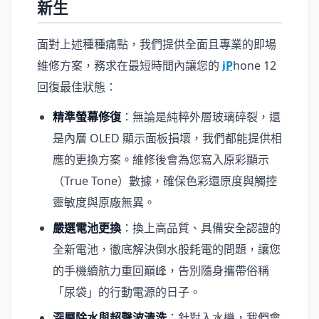
新生
面對上述種種痛點，我們提供全面且專業的即場
維修方案，務求在最短時間內讓您的
iP
hone 12
回復最佳狀態：
精準螢幕修復
：無論是純粹外層玻璃碎裂，還
是內層 OLED 顯示面板損壞，我們都能提供相
應的更換方案。維修後會為您寫入原彩顯示
（True Tone）數據，確保色彩還原度與觸控
靈敏度與原廠無異。
嚴選電池更換
：換上高品質、具備安全認證的
全新電池，徹底解決倒水般耗電的問題，讓您
的手機續航力重回巔峰，告別隨身攜帶俗稱
「尿袋」的行動電源的日子。
深層除水與超聲波清洗
：針對入水機，我們會