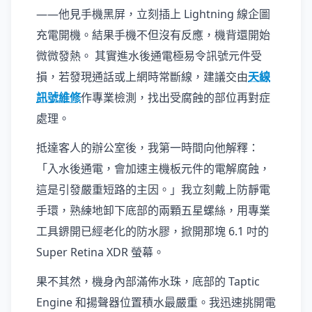
——他見手機黑屏，立刻插上 Lightning 線企圖
充電開機。結果手機不但沒有反應，機背還開始
微微發熱。 其實進水後通電極易令訊號元件受
損，若發現通話或上網時常斷線，建議交由
天線
訊號維修
作專業檢測，找出受腐蝕的部位再對症
處理。
抵達客人的辦公室後，我第一時間向他解釋：
「入水後通電，會加速主機板元件的電解腐蝕，
這是引發嚴重短路的主因。」我立刻戴上防靜電
手環，熟練地卸下底部的兩顆五星螺絲，用專業
工具鎅開已經老化的防水膠，掀開那塊 6.1 吋的
Super Retina XDR 螢幕。
果不其然，機身內部滿佈水珠，底部的 Taptic
Engine 和揚聲器位置積水最嚴重。我迅速挑開電