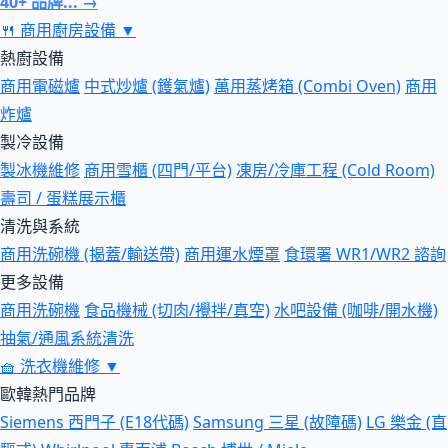
40+ 品牌... →
🍴
商用廚房設備
▼
熱廚設備
商用電磁爐
中式炒爐 (鑊氣爐)
萬用蒸烤箱 (Combi Oven)
商用
炸爐
製冷設備
製冰機維修
商用雪櫃 (四門/平台)
凍房/冷庫工程 (Cold Room)
壽司 / 蛋糕展示櫃
清洗與系統
商用洗碗機 (揭蓋/輸送帶)
商用運水煙罩
食環署 WR1/WR2 諮詢
更多設備
商用洗碗機
食品機械 (切肉/攪拌/真空)
水吧設備 (咖啡/開水機)
抽氣/通風系統清洗
🧺
洗衣機維修
▼
歐韓熱門品牌
Siemens 西門子 (E18代碼)
Samsung 三星 (故障碼)
LG 樂金 (直