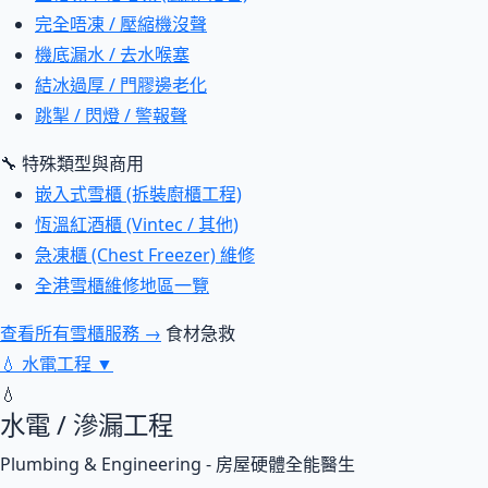
完全唔凍 / 壓縮機沒聲
機底漏水 / 去水喉塞
結冰過厚 / 門膠邊老化
跳掣 / 閃燈 / 警報聲
🔧 特殊類型與商用
嵌入式雪櫃 (拆裝廚櫃工程)
恆溫紅酒櫃 (Vintec / 其他)
急凍櫃 (Chest Freezer) 維修
全港雪櫃維修地區一覽
查看所有雪櫃服務 →
食材急救
💧
水電工程
▼
💧
水電 / 滲漏工程
Plumbing & Engineering - 房屋硬體全能醫生