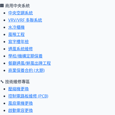
🏢 商用中央系統
中央空調系統
VRV/VRF 多聯系統
水冷櫃機
風喉工程
寫字樓年檢
通風系統維修
學校/機構定期保養
餐廳通風/鮮風出牌工程
商業保養合約 (大期)
🔧 技術維修專區
壓縮機更換
控制電路板維修 (PCB)
風扇電機更換
啟動電容更換