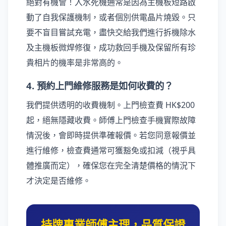
絕對有機會！入水死機通常是因為主機板短路啟
動了自我保護機制，或者個別供電晶片燒毀。只
要不盲目嘗試充電，盡快交給我們進行拆機除水
及主機板微焊修復，成功救回手機及保留所有珍
貴相片的機率是非常高的。
4. 預約上門維修服務是如何收費的？
我們提供透明的收費機制。上門檢查費 HK$200
起，絕無隱藏收費。師傅上門檢查手機實際故障
情況後，會即時提供準確報價。若您同意報價並
進行維修，檢查費通常可獲豁免或扣減（視乎具
體推廣而定），確保您在完全清楚價格的情況下
才決定是否維修。
持牌專業師傅主理，品質保證