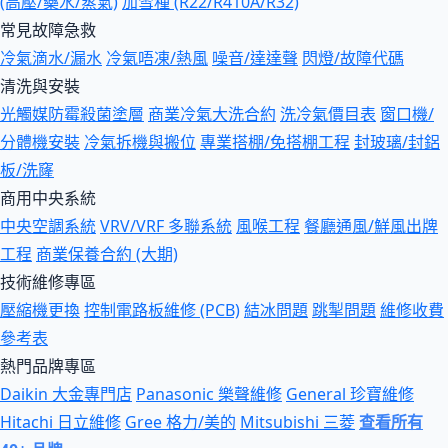
(高壓/藥水/蒸氣)
加雪種 (R22/R410A/R32)
常見故障急救
冷氣滴水/漏水
冷氣唔凍/熱風
噪音/達達聲
閃燈/故障代碼
清洗與安裝
光觸媒防霉殺菌塗層
商業冷氣大洗合約
洗冷氣價目表
窗口機/
分體機安裝
冷氣拆機與搬位
專業搭棚/免搭棚工程
封玻璃/封鋁
板/洗窿
商用中央系統
中央空調系統
VRV/VRF 多聯系統
風喉工程
餐廳通風/鮮風出牌
工程
商業保養合約 (大期)
技術維修專區
壓縮機更換
控制電路板維修 (PCB)
結冰問題
跳掣問題
維修收費
參考表
熱門品牌專區
Daikin 大金專門店
Panasonic 樂聲維修
General 珍寶維修
Hitachi 日立維修
Gree 格力/美的
Mitsubishi 三菱
查看所有