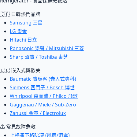
Refrigerator - 食品保鮮急救站
🇯🇵 日韓熱門品牌
Samsung 三星
LG 樂金
Hitachi 日立
Panasonic 樂聲 / Mitsubishi 三菱
Sharp 聲寶 / Toshiba 東芝
🇪🇺 嵌入式與歐美
Baumatic 寶瑪客 (嵌入式專科)
Siemens 西門子 / Bosch 博世
Whirlpool 惠而浦 / Philco 飛歌
Gaggenau / Miele / Sub-Zero
Zanussi 金章 / Electrolux
⚠ 常見故障急救
上格凍下格唔凍 (風扇/溶雪)