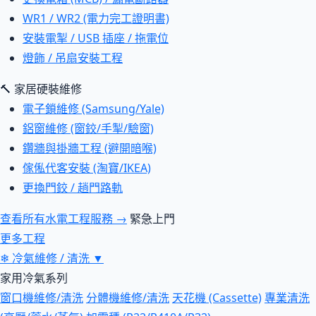
WR1 / WR2 (電力完工證明書)
安裝電掣 / USB 插座 / 拖電位
燈飾 / 吊扇安裝工程
🔨 家居硬裝維修
電子鎖維修 (Samsung/Yale)
鋁窗維修 (窗鉸/手掣/驗窗)
鑽牆與掛牆工程 (避開暗喉)
傢俬代客安裝 (淘寶/IKEA)
更換門鉸 / 趟門路軌
查看所有水電工程服務 →
緊急上門
更多工程
❄
冷氣維修 / 清洗
▼
家用冷氣系列
窗口機維修/清洗
分體機維修/清洗
天花機 (Cassette)
專業清洗