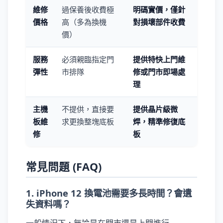
維修
過保養後收費極
明碼實價，僅針
價格
高（多為換機
對損壞部件收費
價）
服務
必須親臨指定門
提供特快上門維
彈性
市排隊
修或門市即場處
理
主機
不提供，直接要
提供晶片級微
板維
求更換整塊底板
焊，精準修復底
修
板
常見問題 (FAQ)
1. iPhone 12 換電池需要多長時間？會遺
失資料嗎？