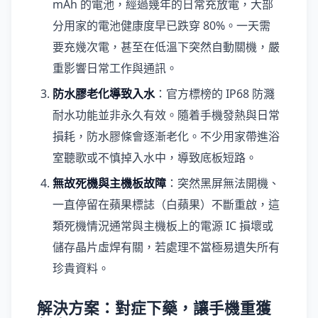
mAh 的電池，經過幾年的日常充放電，大部
分用家的電池健康度早已跌穿 80%。一天需
要充幾次電，甚至在低溫下突然自動關機，嚴
重影響日常工作與通訊。
防水膠老化導致入水
：官方標榜的 IP68 防濺
耐水功能並非永久有效。隨着手機發熱與日常
損耗，防水膠條會逐漸老化。不少用家帶進浴
室聽歌或不慎掉入水中，導致底板短路。
無故死機與主機板故障
：突然黑屏無法開機、
一直停留在蘋果標誌（白蘋果）不斷重啟，這
類死機情況通常與主機板上的電源 IC 損壞或
儲存晶片虛焊有關，若處理不當極易遺失所有
珍貴資料。
解決方案：對症下藥，讓手機重獲