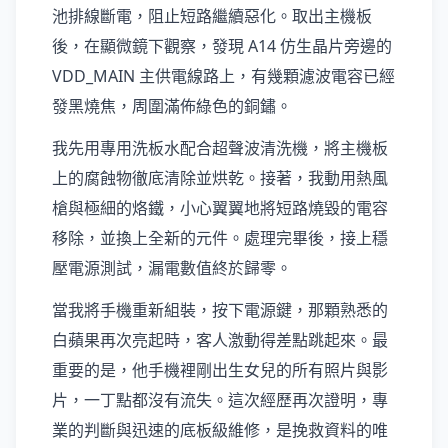
池排線斷電，阻止短路繼續惡化。取出主機板
後，在顯微鏡下觀察，發現 A14 仿生晶片旁邊的
VDD_MAIN 主供電線路上，有幾顆濾波電容已經
發黑燒焦，周圍滿佈綠色的銅鏽。
我先用專用洗板水配合超聲波清洗機，將主機板
上的腐蝕物徹底清除並烘乾。接著，我動用熱風
槍與極細的烙鐵，小心翼翼地將短路燒毀的電容
移除，並換上全新的元件。處理完畢後，接上穩
壓電源測試，漏電數值終於歸零。
當我將手機重新組裝，按下電源鍵，那顆熟悉的
白蘋果再次亮起時，客人激動得差點跳起來。最
重要的是，他手機裡剛出生女兒的所有照片與影
片，一丁點都沒有流失。這次經歷再次證明，專
業的判斷與迅速的底板級維修，是挽救資料的唯