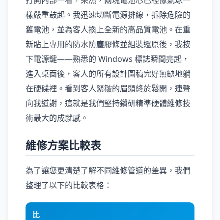
打開內部一看，果然，兩塊電池芯已經像氣球一
樣嚴重鼓起。我迅速切斷電源排線，拆除危險的
舊電池，並為客人換上全新的高品質電池。在重
新貼上專用的防水防塵膠條並組裝還原後，我按
下電源鍵——熟悉的 Windows 標誌瞬間亮起，
進入桌面後，客人的所有設計圖稿完好無缺地躺
在硬碟裡。看到客人緊皺的眉頭終於鬆開，連聲
向我道謝，這就是我們堅持鑽研精準硬體維修技
術最大的成就感。
維修方案比較表
為了讓您更清楚了解不同維修管道的差異，我們
整理了以下的比較表格：
比