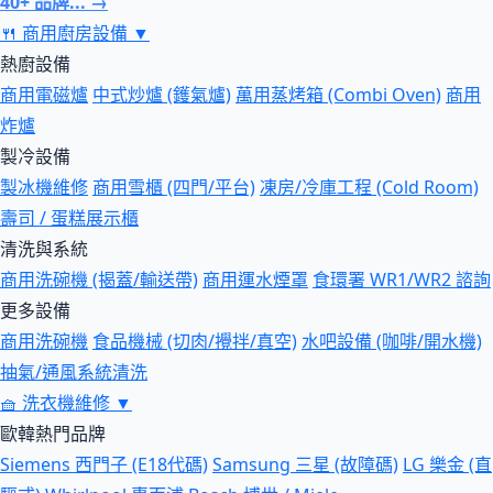
40+ 品牌... →
🍴
商用廚房設備
▼
熱廚設備
商用電磁爐
中式炒爐 (鑊氣爐)
萬用蒸烤箱 (Combi Oven)
商用
炸爐
製冷設備
製冰機維修
商用雪櫃 (四門/平台)
凍房/冷庫工程 (Cold Room)
壽司 / 蛋糕展示櫃
清洗與系統
商用洗碗機 (揭蓋/輸送帶)
商用運水煙罩
食環署 WR1/WR2 諮詢
更多設備
商用洗碗機
食品機械 (切肉/攪拌/真空)
水吧設備 (咖啡/開水機)
抽氣/通風系統清洗
🧺
洗衣機維修
▼
歐韓熱門品牌
Siemens 西門子 (E18代碼)
Samsung 三星 (故障碼)
LG 樂金 (直