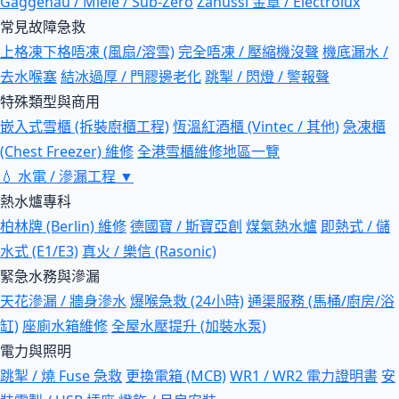
Gaggenau / Miele / Sub-Zero
Zanussi 金章 / Electrolux
常見故障急救
上格凍下格唔凍 (風扇/溶雪)
完全唔凍 / 壓縮機沒聲
機底漏水 /
去水喉塞
結冰過厚 / 門膠邊老化
跳掣 / 閃燈 / 警報聲
特殊類型與商用
嵌入式雪櫃 (拆裝廚櫃工程)
恆溫紅酒櫃 (Vintec / 其他)
急凍櫃
(Chest Freezer) 維修
全港雪櫃維修地區一覽
💧
水電 / 滲漏工程
▼
熱水爐專科
柏林牌 (Berlin) 維修
德國寶 / 斯寶亞創
煤氣熱水爐
即熱式 / 儲
水式 (E1/E3)
真火 / 樂信 (Rasonic)
緊急水務與滲漏
天花滲漏 / 牆身滲水
爆喉急救 (24小時)
通渠服務 (馬桶/廚房/浴
缸)
座廁水箱維修
全屋水壓提升 (加裝水泵)
電力與照明
跳掣 / 燒 Fuse 急救
更換電箱 (MCB)
WR1 / WR2 電力證明書
安