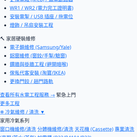
WR1 / WR2 (電力完工證明書)
安裝電掣 / USB 插座 / 拖電位
燈飾 / 吊扇安裝工程
🔨 家居硬裝維修
電子鎖維修 (Samsung/Yale)
鋁窗維修 (窗鉸/手掣/驗窗)
鑽牆與掛牆工程 (避開暗喉)
傢俬代客安裝 (淘寶/IKEA)
更換門鉸 / 趟門路軌
查看所有水電工程服務 →
緊急上門
更多工程
❄
冷氣維修 / 清洗
▼
家用冷氣系列
窗口機維修/清洗
分體機維修/清洗
天花機 (Cassette)
專業清洗