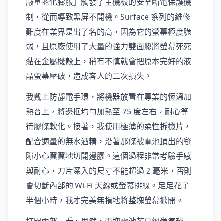
嚴重老化膨脹」觸發了主機板的安全斷電保護機
制，從而導致黑屏不開機。Surface 系列的維修
難度在業界是出了名的高，因為它的螢幕極度脆
弱，且原廠使用了大量的強力雙面膠將螢幕死死
黏在金屬機殼上，稍有不慎就會把原本完好的液
晶螢幕壓破，造成客人的二次損失。
我戴上防靜電手環，將機器放置在專業的恆溫加
熱台上，將邊框均勻加熱至 75 度左右，耐心等
待膠條軟化。接著，我使用極薄的柔性拆機片，
配合適量的無水酒精，沿著那條被電池頂出的縫
隙小心翼翼地切開邊膠。這個過程非常考驗手感
與耐心，刀片深入的尺寸不能超過 2 毫米，否則
會切斷內部的 Wi-Fi 天線或螢幕排線。足足花了
半個小時，我才完美無損地將整塊螢幕掀開。