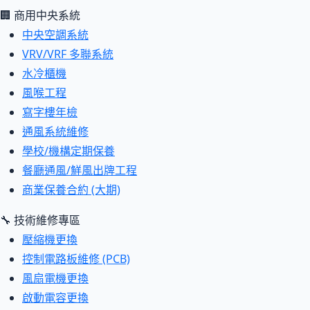
🏢 商用中央系統
中央空調系統
VRV/VRF 多聯系統
水冷櫃機
風喉工程
寫字樓年檢
通風系統維修
學校/機構定期保養
餐廳通風/鮮風出牌工程
商業保養合約 (大期)
🔧 技術維修專區
壓縮機更換
控制電路板維修 (PCB)
風扇電機更換
啟動電容更換