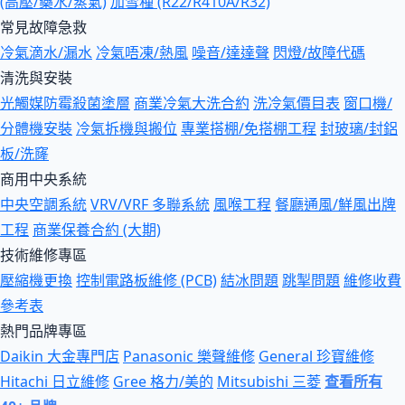
(高壓/藥水/蒸氣)
加雪種 (R22/R410A/R32)
常見故障急救
冷氣滴水/漏水
冷氣唔凍/熱風
噪音/達達聲
閃燈/故障代碼
清洗與安裝
光觸媒防霉殺菌塗層
商業冷氣大洗合約
洗冷氣價目表
窗口機/
分體機安裝
冷氣拆機與搬位
專業搭棚/免搭棚工程
封玻璃/封鋁
板/洗窿
商用中央系統
中央空調系統
VRV/VRF 多聯系統
風喉工程
餐廳通風/鮮風出牌
工程
商業保養合約 (大期)
技術維修專區
壓縮機更換
控制電路板維修 (PCB)
結冰問題
跳掣問題
維修收費
參考表
熱門品牌專區
Daikin 大金專門店
Panasonic 樂聲維修
General 珍寶維修
Hitachi 日立維修
Gree 格力/美的
Mitsubishi 三菱
查看所有