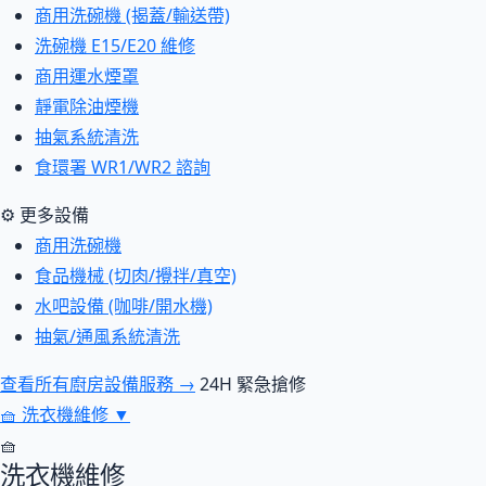
商用洗碗機 (揭蓋/輸送帶)
洗碗機 E15/E20 維修
商用運水煙罩
靜電除油煙機
抽氣系統清洗
食環署 WR1/WR2 諮詢
⚙ 更多設備
商用洗碗機
食品機械 (切肉/攪拌/真空)
水吧設備 (咖啡/開水機)
抽氣/通風系統清洗
查看所有廚房設備服務 →
24H 緊急搶修
🧺
洗衣機維修
▼
🧺
洗衣機維修