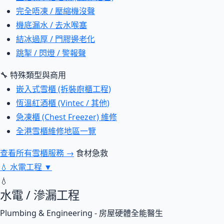
完全唔凍 / 壓縮機沒聲
機底漏水 / 去水喉塞
結冰過厚 / 門膠邊老化
跳掣 / 閃燈 / 警報聲
🔧 特殊類型與商用
嵌入式雪櫃 (拆裝廚櫃工程)
恆溫紅酒櫃 (Vintec / 其他)
急凍櫃 (Chest Freezer) 維修
全港雪櫃維修地區一覽
查看所有雪櫃服務 →
食材急救
💧
水電工程
▼
💧
水電 / 滲漏工程
Plumbing & Engineering - 房屋硬體全能醫生