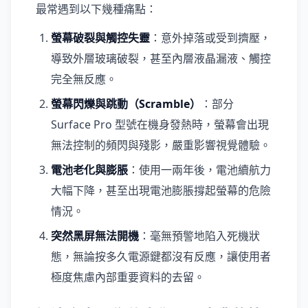
最常遇到以下幾種痛點：
螢幕破裂與觸控失靈
：意外掉落或受到擠壓，
導致外層玻璃破裂，甚至內層液晶漏液、觸控
完全無反應。
螢幕閃爍與跳動（Scramble）
：部分
Surface Pro 型號在機身發熱時，螢幕會出現
無法控制的頻閃與殘影，嚴重影響視覺體驗。
電池老化與膨脹
：使用一兩年後，電池續航力
大幅下降，甚至出現電池膨脹撐起螢幕的危險
情況。
突然黑屏無法開機
：毫無預警地陷入死機狀
態，無論按多久電源鍵都沒有反應，讓使用者
極度焦慮內部重要資料的去留。