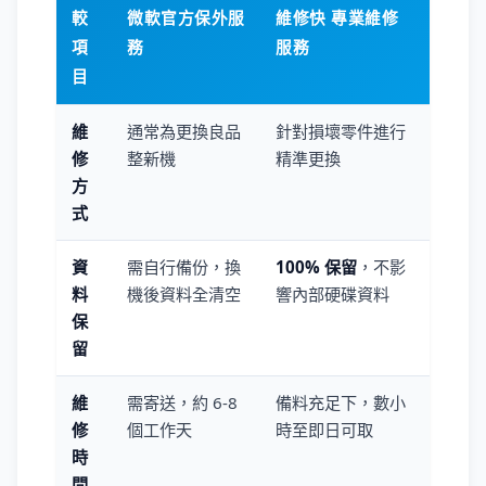
較
微軟官方保外服
維修快 專業維修
項
務
服務
目
維
通常為更換良品
針對損壞零件進行
修
整新機
精準更換
方
式
資
需自行備份，換
100% 保留
，不影
料
機後資料全清空
響內部硬碟資料
保
留
維
需寄送，約 6-8
備料充足下，數小
修
個工作天
時至即日可取
時
間