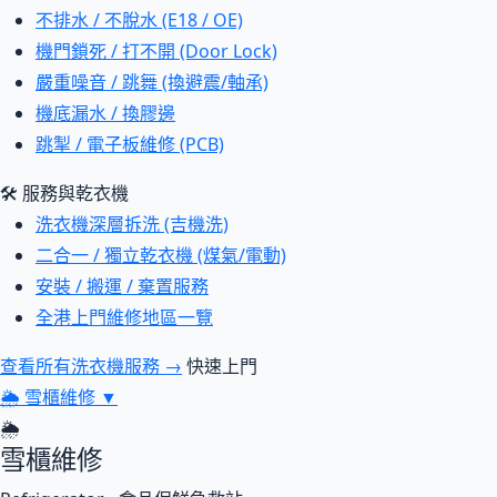
不排水 / 不脫水 (E18 / OE)
機門鎖死 / 打不開 (Door Lock)
嚴重噪音 / 跳舞 (換避震/軸承)
機底漏水 / 換膠邊
跳掣 / 電子板維修 (PCB)
🛠 服務與乾衣機
洗衣機深層拆洗 (吉機洗)
二合一 / 獨立乾衣機 (煤氣/電動)
安裝 / 搬運 / 棄置服務
全港上門維修地區一覽
查看所有洗衣機服務 →
快速上門
🌦
雪櫃維修
▼
🌦
雪櫃維修