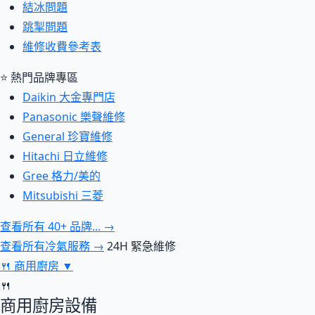
結冰問題
跳掣問題
維修收費參考表
⭐ 熱門品牌專區
Daikin 大金專門店
Panasonic 樂聲維修
General 珍寶維修
Hitachi 日立維修
Gree 格力/美的
Mitsubishi 三菱
查看所有 40+ 品牌... →
查看所有冷氣服務 →
24H 緊急維修
🍴
商用廚房
▼
🍴
商用廚房設備