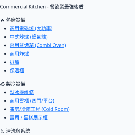
Commercial Kitchen - 餐飲業最強後盾
🔥 熱廚設備
商用電磁爐 (大功率)
中式炒爐 (鑊氣爐)
萬用蒸烤箱 (Combi Oven)
商用炸爐
扒爐
保溫櫃
🧊 製冷設備
製冰機維修
商用雪櫃 (四門/平台)
凍房/冷庫工程 (Cold Room)
壽司 / 蛋糕展示櫃
🚿 清洗與系統