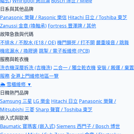
驅式)
Whirlpool 惠而浦
Bosch 博世 / Miele
日系與其他品牌
Panasonic 樂聲 / Rasonic 樂信
Hitachi 日立 / Toshiba 東芝
Zanussi 金章 (換軸承)
Fortress 豐澤牌 / 其他
故障急救與代碼
不排水 / 不脫水 (E18 / OE)
機門鎖死 / 打不開
嚴重噪音 / 跳舞
機底漏水 / 換膠邊
跳掣 / 電子板維修 (PCB)
服務與乾衣機
洗衣機深層拆洗 (吉機洗)
二合一 / 獨立乾衣機
安裝 / 搬運 / 棄置
服務
全港上門維修地區一覽
🌦
雪櫃維修
▼
日韓熱門品牌
Samsung 三星
LG 樂金
Hitachi 日立
Panasonic 樂聲 /
Mitsubishi 三菱
Sharp 聲寶 / Toshiba 東芝
嵌入式與歐美
Baumatic 寶瑪客 (嵌入式)
Siemens 西門子 / Bosch 博世