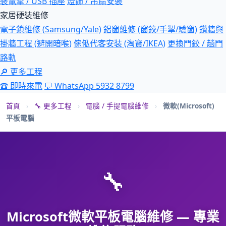
裝電掣 / USB 插座
燈飾 / 吊扇安裝
家居硬裝維修
電子鎖維修 (Samsung/Yale)
鋁窗維修 (窗鉸/手掣/驗窗)
鑽牆與
掛牆工程 (避開暗喉)
傢俬代客安裝 (淘寶/IKEA)
更換門鉸 / 趟門
路軌
🔎 更多工程
☎ 即時來電
💬 WhatsApp 5932 8799
首頁
›
🔧 更多工程
›
電腦 / 手提電腦維修
›
微軟(Microsoft)
平板電腦
🔧
Microsoft微軟平板電腦維修 — 專業