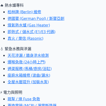
🔥 熱水爐專科
柏林牌 (Berlin) 維修
德國寶 (German Pool) / 斯寶亞創
煤氣熱水爐 (Gas Heater)
即熱式 / 儲水式 (E1/E3 代碼)
真火 / 樂信 (Rasonic)
💧 緊急水務與滲漏
天花滲漏 / 牆身滲水檢測
爆喉急救 (24小時上門)
通渠服務 (馬桶/廚房/浴缸)
座廁水箱維修 (波曲/漏水)
全屋水壓提升 (加裝水泵)
⚡ 電力與照明
跳掣 / 燒 Fuse 急救
更換電箱 (MCB) / 漏電斷路器