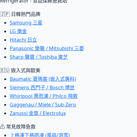
Refrigerator - 食品保鮮急救站
🇯🇵 日韓熱門品牌
Samsung 三星
LG 樂金
Hitachi 日立
Panasonic 樂聲 / Mitsubishi 三菱
Sharp 聲寶 / Toshiba 東芝
🇪🇺 嵌入式與歐美
Baumatic 寶瑪客 (嵌入式專科)
Siemens 西門子 / Bosch 博世
Whirlpool 惠而浦 / Philco 飛歌
Gaggenau / Miele / Sub-Zero
Zanussi 金章 / Electrolux
⚠ 常見故障急救
上格凍下格唔凍 (風扇/溶雪)