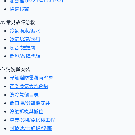
加雪種 (R22/R410A/R32)
除霉殺菌
⚠ 常見故障急救
冷氣滴水/漏水
冷氣唔凍/熱風
噪音/達達聲
閃燈/故障代碼
💦 清洗與安裝
光觸媒防霉殺菌塗層
商業冷氣大洗合約
洗冷氣價目表
窗口機/分體機安裝
冷氣拆機與搬位
專業搭棚/免搭棚工程
封玻璃/封鋁板/洗窿