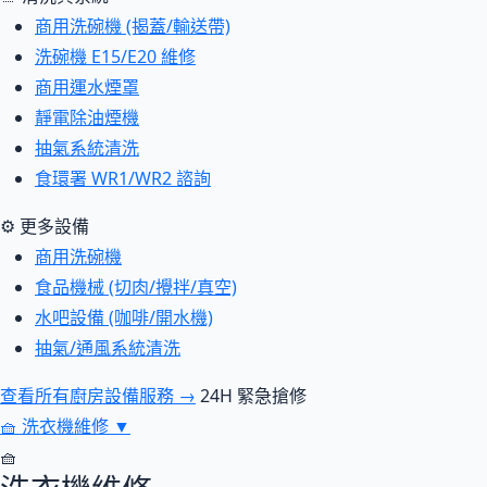
商用洗碗機 (揭蓋/輸送帶)
洗碗機 E15/E20 維修
商用運水煙罩
靜電除油煙機
抽氣系統清洗
食環署 WR1/WR2 諮詢
⚙ 更多設備
商用洗碗機
食品機械 (切肉/攪拌/真空)
水吧設備 (咖啡/開水機)
抽氣/通風系統清洗
查看所有廚房設備服務 →
24H 緊急搶修
🧺
洗衣機維修
▼
🧺