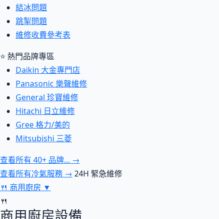
結冰問題
跳掣問題
維修收費參考表
⭐ 熱門品牌專區
Daikin 大金專門店
Panasonic 樂聲維修
General 珍寶維修
Hitachi 日立維修
Gree 格力/美的
Mitsubishi 三菱
查看所有 40+ 品牌... →
查看所有冷氣服務 →
24H 緊急維修
🍴
商用廚房
▼
🍴
商用廚房設備