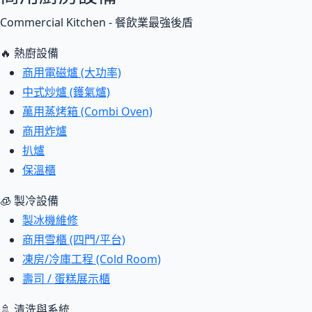
Commercial Kitchen - 餐飲業最強後盾
🔥 熱廚設備
商用電磁爐 (大功率)
中式炒爐 (鑊氣爐)
萬用蒸烤箱 (Combi Oven)
商用炸爐
扒爐
保溫櫃
🧊 製冷設備
製冰機維修
商用雪櫃 (四門/平台)
凍房/冷庫工程 (Cold Room)
壽司 / 蛋糕展示櫃
🚿 清洗與系統