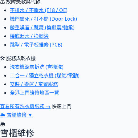
⚠ 故障急救與代碼
不排水 / 不脫水 (E18 / OE)
機門鎖死 / 打不開 (Door Lock)
嚴重噪音 / 跳舞 (換避震/軸承)
機底漏水 / 換膠邊
跳掣 / 電子板維修 (PCB)
🛠 服務與乾衣機
洗衣機深層拆洗 (吉機洗)
二合一 / 獨立乾衣機 (煤氣/電動)
安裝 / 搬運 / 棄置服務
全港上門維修地區一覽
查看所有洗衣機服務 →
快速上門
🌦
雪櫃維修
▼
🌦
雪櫃維修