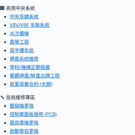
🏢 商用中央系統
中央空調系統
VRV/VRF 多聯系統
水冷櫃機
風喉工程
寫字樓年檢
通風系統維修
學校/機構定期保養
餐廳通風/鮮風出牌工程
商業保養合約 (大期)
🔧 技術維修專區
壓縮機更換
控制電路板維修 (PCB)
風扇電機更換
啟動電容更換