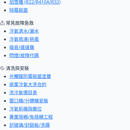
加雪種 (R22/R410A/R32)
除霉殺菌
⚠ 常見故障急救
冷氣滴水/漏水
冷氣唔凍/熱風
噪音/達達聲
閃燈/故障代碼
💦 清洗與安裝
光觸媒防霉殺菌塗層
商業冷氣大洗合約
洗冷氣價目表
窗口機/分體機安裝
冷氣拆機與搬位
專業搭棚/免搭棚工程
封玻璃/封鋁板/洗窿