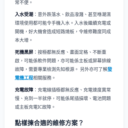
常不便。
入水受潮
：意外跌落水、飲品潑濺、甚至喺潮濕
環境使用都可能令手機入水。入水後繼續充電或
開機，好大機會造成短路燒板，令維修難度同成
本大增。
死機黑屏
：按極都無反應、畫面定格、不斷重
啟，可能係軟件問題，亦可能係主板或屏幕排線
故障，需要專業檢測先知根源。 另外亦可了解
發
電機工程
相關服務。
充電故障
：充電線插極都無反應、充電速度異常
慢、充到一半就停，可能係尾插損壞、電池問題
或主板充電IC故障。
點樣揀合適的維修方案？