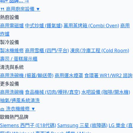
40+ 品牌... →
🍴
商用廚房設備
▼
熱廚設備
商用電磁爐
中式炒爐 (鑊氣爐)
萬用蒸烤箱 (Combi Oven)
商用
炸爐
製冷設備
製冰機維修
商用雪櫃 (四門/平台)
凍房/冷庫工程 (Cold Room)
壽司 / 蛋糕展示櫃
清洗與系統
商用洗碗機 (揭蓋/輸送帶)
商用運水煙罩
食環署 WR1/WR2 諮詢
更多設備
商用洗碗機
食品機械 (切肉/攪拌/真空)
水吧設備 (咖啡/開水機)
抽氣/通風系統清洗
🧺
洗衣機維修
▼
歐韓熱門品牌
Siemens 西門子 (E18代碼)
Samsung 三星 (故障碼)
LG 樂金 (直