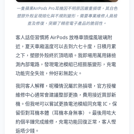
一隻蘋果AirPods Pro耳機因不明原因嚴重損壞，其白色
塑膠外殼呈現熔化與不規則變形，需要專業維修人員檢
查及修復，突顯了精密電子產品的脆弱性。
客人話佢習慣將 AirPods 放喺車頭擋風玻璃附
近，夏天車廂溫度可以去到六七十度，日積月累
之下，塑膠外殼終於頂唔順。我即場用萬用錶檢
測內部電路，發現電池模組已經膨脹變形，充電
功能完全失效，仲好彩無起火。
我同客人解釋，呢種情況屬於熱損壞，官方授權
維修中心通常會建議整部更換，費用接近買部新
機。但我哋可以嘗試更換電池模組同充電 IC，保
留佢對耳機本體（耳機本身無事）。最後用咗大
約個半鐘完成維修，充電功能回復正常，客人慳
返唔少錢。