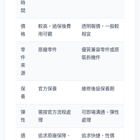
時
間
價
較高，過保後費
透明報價，一般較
格
用可觀
相宜
零
原廠零件
優質兼容零件或原
件
裝拆機件
來
源
保
官方保養
維修後設保養期
養
彈
需按官方流程處
可即場溝通、彈性
性
理
處理
適
追求原廠保障、
追求快捷、性價