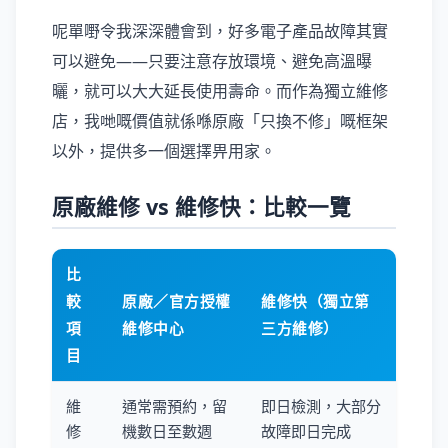
呢單嘢令我深深體會到，好多電子產品故障其實
可以避免——只要注意存放環境、避免高溫曝
曬，就可以大大延長使用壽命。而作為獨立維修
店，我哋嘅價值就係喺原廠「只換不修」嘅框架
以外，提供多一個選擇畀用家。
原廠維修 vs 維修快：比較一覽
比
較
原廠／官方授權
維修快（獨立第
項
維修中心
三方維修）
目
維
通常需預約，留
即日檢測，大部分
修
機數日至數週
故障即日完成