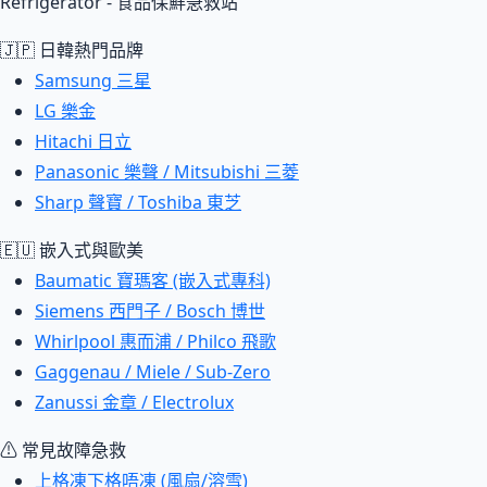
Refrigerator - 食品保鮮急救站
🇯🇵 日韓熱門品牌
Samsung 三星
LG 樂金
Hitachi 日立
Panasonic 樂聲 / Mitsubishi 三菱
Sharp 聲寶 / Toshiba 東芝
🇪🇺 嵌入式與歐美
Baumatic 寶瑪客 (嵌入式專科)
Siemens 西門子 / Bosch 博世
Whirlpool 惠而浦 / Philco 飛歌
Gaggenau / Miele / Sub-Zero
Zanussi 金章 / Electrolux
⚠ 常見故障急救
上格凍下格唔凍 (風扇/溶雪)