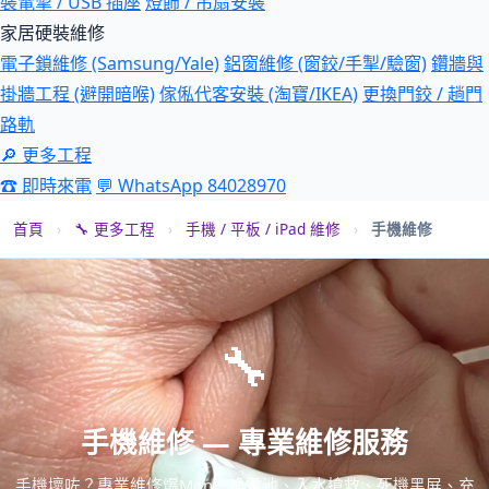
裝電掣 / USB 插座
燈飾 / 吊扇安裝
家居硬裝維修
電子鎖維修 (Samsung/Yale)
鋁窗維修 (窗鉸/手掣/驗窗)
鑽牆與
掛牆工程 (避開暗喉)
傢俬代客安裝 (淘寶/IKEA)
更換門鉸 / 趟門
路軌
🔎 更多工程
☎ 即時來電
💬 WhatsApp 84028970
首頁
›
🔧 更多工程
›
手機 / 平板 / iPad 維修
›
手機維修
🔧
手機維修 — 專業維修服務
手機壞咗？專業維修爆Mon、換電池、入水搶救、死機黑屏、充