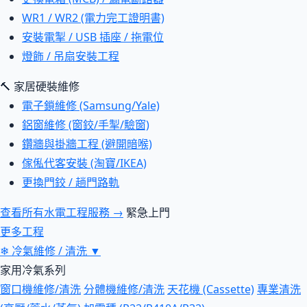
WR1 / WR2 (電力完工證明書)
安裝電掣 / USB 插座 / 拖電位
燈飾 / 吊扇安裝工程
🔨 家居硬裝維修
電子鎖維修 (Samsung/Yale)
鋁窗維修 (窗鉸/手掣/驗窗)
鑽牆與掛牆工程 (避開暗喉)
傢俬代客安裝 (淘寶/IKEA)
更換門鉸 / 趟門路軌
查看所有水電工程服務 →
緊急上門
更多工程
❄
冷氣維修 / 清洗
▼
家用冷氣系列
窗口機維修/清洗
分體機維修/清洗
天花機 (Cassette)
專業清洗