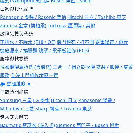
驅式)
Whirlpool 惠而浦
Bosch 博世 / Miele
日系與其他品牌
Panasonic 樂聲 / Rasonic 樂信
Hitachi 日立 / Toshiba 東芝
Zanussi 金章 (換軸承)
Fortress 豐澤牌 / 其他
故障急救與代碼
不排水 / 不脫水 (E18 / OE)
機門鎖死 / 打不開
嚴重噪音 / 跳舞
機底漏水 / 換膠邊
跳掣 / 電子板維修 (PCB)
服務與乾衣機
洗衣機深層拆洗 (吉機洗)
二合一 / 獨立乾衣機
安裝 / 搬運 / 棄置
服務
全港上門維修地區一覽
🌦
雪櫃維修
▼
日韓熱門品牌
Samsung 三星
LG 樂金
Hitachi 日立
Panasonic 樂聲 /
Mitsubishi 三菱
Sharp 聲寶 / Toshiba 東芝
嵌入式與歐美
Baumatic 寶瑪客 (嵌入式)
Siemens 西門子 / Bosch 博世