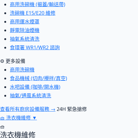
商用洗碗機 (揭蓋/輸送帶)
洗碗機 E15/E20 維修
商用運水煙罩
靜電除油煙機
抽氣系統清洗
食環署 WR1/WR2 諮詢
⚙ 更多設備
商用洗碗機
食品機械 (切肉/攪拌/真空)
水吧設備 (咖啡/開水機)
抽氣/通風系統清洗
查看所有廚房設備服務 →
24H 緊急搶修
🧺
洗衣機維修
▼
🧺
洗衣機維修