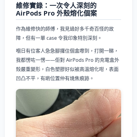
維修實錄：一次令人深刻的
AirPods Pro 外殼熔化個案
作為維修快的師傅，我見過好多千奇百怪的故
障，但有一單 case 令我印象特別深刻。
嗰日有位客人急急腳攞住個盒嚟到，打開一睇，
我都愣咗一愣——佢對 AirPods Pro 的充電盒外
殼嚴重變形，白色塑膠好似被高溫熔化咁，表面
凹凸不平，有啲位置仲有燒焦痕跡。