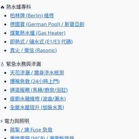
🔥 熱水爐專科
柏林牌 (Berlin) 維修
德國寶 (German Pool) / 斯寶亞創
煤氣熱水爐 (Gas Heater)
即熱式 / 儲水式 (E1/E3 代碼)
真火 / 樂信 (Rasonic)
💧 緊急水務與滲漏
天花滲漏 / 牆身滲水檢測
爆喉急救 (24小時上門)
通渠服務 (馬桶/廚房/浴缸)
座廁水箱維修 (波曲/漏水)
全屋水壓提升 (加裝水泵)
⚡ 電力與照明
跳掣 / 燒 Fuse 急救
更換電箱 (MCB) / 漏電斷路器