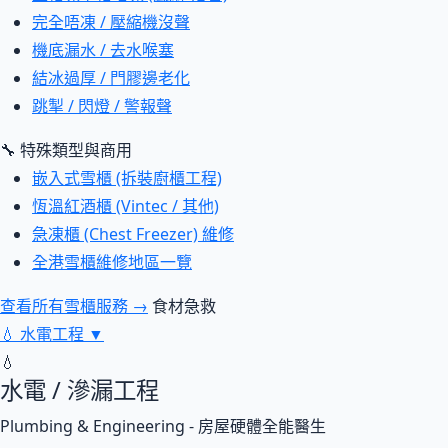
完全唔凍 / 壓縮機沒聲
機底漏水 / 去水喉塞
結冰過厚 / 門膠邊老化
跳掣 / 閃燈 / 警報聲
🔧 特殊類型與商用
嵌入式雪櫃 (拆裝廚櫃工程)
恆溫紅酒櫃 (Vintec / 其他)
急凍櫃 (Chest Freezer) 維修
全港雪櫃維修地區一覽
查看所有雪櫃服務 →
食材急救
💧
水電工程
▼
💧
水電 / 滲漏工程
Plumbing & Engineering - 房屋硬體全能醫生