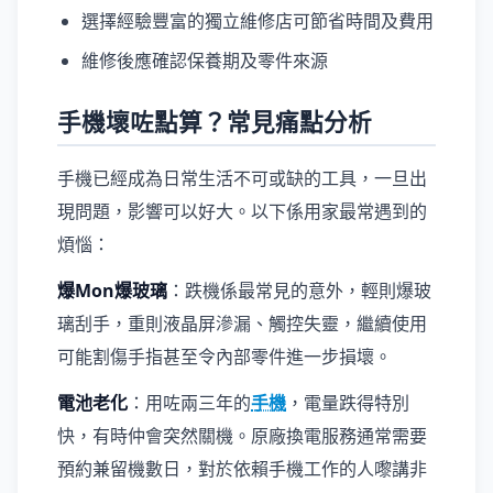
選擇經驗豐富的獨立維修店可節省時間及費用
維修後應確認保養期及零件來源
手機壞咗點算？常見痛點分析
手機已經成為日常生活不可或缺的工具，一旦出
現問題，影響可以好大。以下係用家最常遇到的
煩惱：
爆Mon爆玻璃
：跌機係最常見的意外，輕則爆玻
璃刮手，重則液晶屏滲漏、觸控失靈，繼續使用
可能割傷手指甚至令內部零件進一步損壞。
電池老化
：用咗兩三年的
手機
，電量跌得特別
快，有時仲會突然關機。原廠換電服務通常需要
預約兼留機數日，對於依賴手機工作的人嚟講非