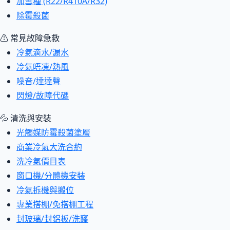
加雪種 (R22/R410A/R32)
除霉殺菌
⚠ 常見故障急救
冷氣滴水/漏水
冷氣唔凍/熱風
噪音/達達聲
閃燈/故障代碼
💦 清洗與安裝
光觸媒防霉殺菌塗層
商業冷氣大洗合約
洗冷氣價目表
窗口機/分體機安裝
冷氣拆機與搬位
專業搭棚/免搭棚工程
封玻璃/封鋁板/洗窿