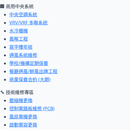
🏢 商用中央系統
中央空調系統
VRV/VRF 多聯系統
水冷櫃機
風喉工程
寫字樓年檢
通風系統維修
學校/機構定期保養
餐廳通風/鮮風出牌工程
商業保養合約 (大期)
🔧 技術維修專區
壓縮機更換
控制電路板維修 (PCB)
風扇電機更換
啟動電容更換