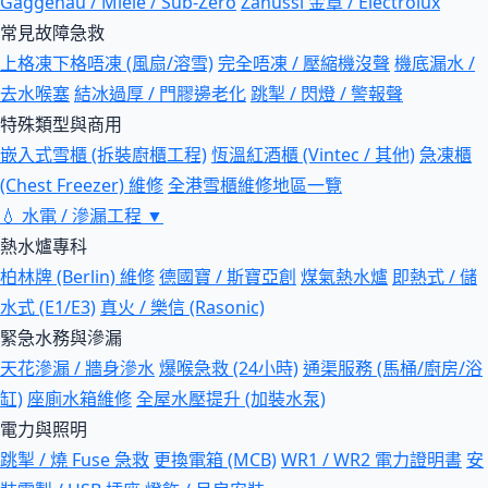
Gaggenau / Miele / Sub-Zero
Zanussi 金章 / Electrolux
常見故障急救
上格凍下格唔凍 (風扇/溶雪)
完全唔凍 / 壓縮機沒聲
機底漏水 /
去水喉塞
結冰過厚 / 門膠邊老化
跳掣 / 閃燈 / 警報聲
特殊類型與商用
嵌入式雪櫃 (拆裝廚櫃工程)
恆溫紅酒櫃 (Vintec / 其他)
急凍櫃
(Chest Freezer) 維修
全港雪櫃維修地區一覽
💧
水電 / 滲漏工程
▼
熱水爐專科
柏林牌 (Berlin) 維修
德國寶 / 斯寶亞創
煤氣熱水爐
即熱式 / 儲
水式 (E1/E3)
真火 / 樂信 (Rasonic)
緊急水務與滲漏
天花滲漏 / 牆身滲水
爆喉急救 (24小時)
通渠服務 (馬桶/廚房/浴
缸)
座廁水箱維修
全屋水壓提升 (加裝水泵)
電力與照明
跳掣 / 燒 Fuse 急救
更換電箱 (MCB)
WR1 / WR2 電力證明書
安