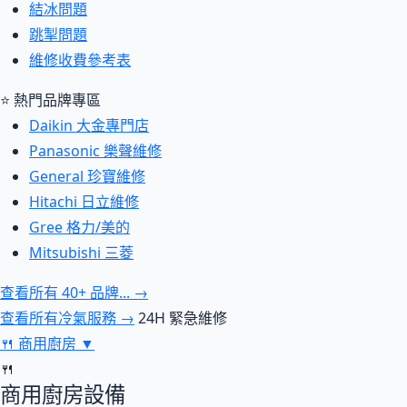
結冰問題
跳掣問題
維修收費參考表
⭐ 熱門品牌專區
Daikin 大金專門店
Panasonic 樂聲維修
General 珍寶維修
Hitachi 日立維修
Gree 格力/美的
Mitsubishi 三菱
查看所有 40+ 品牌... →
查看所有冷氣服務 →
24H 緊急維修
🍴
商用廚房
▼
🍴
商用廚房設備