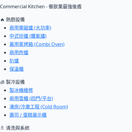
Commercial Kitchen - 餐飲業最強後盾
🔥 熱廚設備
商用電磁爐 (大功率)
中式炒爐 (鑊氣爐)
萬用蒸烤箱 (Combi Oven)
商用炸爐
扒爐
保溫櫃
🧊 製冷設備
製冰機維修
商用雪櫃 (四門/平台)
凍房/冷庫工程 (Cold Room)
壽司 / 蛋糕展示櫃
🚿 清洗與系統