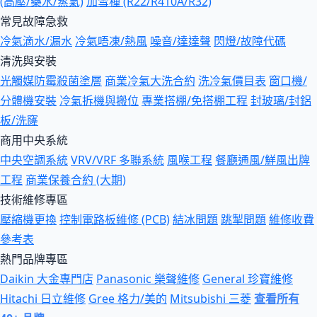
(高壓/藥水/蒸氣)
加雪種 (R22/R410A/R32)
常見故障急救
冷氣滴水/漏水
冷氣唔凍/熱風
噪音/達達聲
閃燈/故障代碼
清洗與安裝
光觸媒防霉殺菌塗層
商業冷氣大洗合約
洗冷氣價目表
窗口機/
分體機安裝
冷氣拆機與搬位
專業搭棚/免搭棚工程
封玻璃/封鋁
板/洗窿
商用中央系統
中央空調系統
VRV/VRF 多聯系統
風喉工程
餐廳通風/鮮風出牌
工程
商業保養合約 (大期)
技術維修專區
壓縮機更換
控制電路板維修 (PCB)
結冰問題
跳掣問題
維修收費
參考表
熱門品牌專區
Daikin 大金專門店
Panasonic 樂聲維修
General 珍寶維修
Hitachi 日立維修
Gree 格力/美的
Mitsubishi 三菱
查看所有