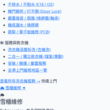
不排水 / 不脫水 (E18 / OE)
機門鎖死 / 打不開 (Door Lock)
嚴重噪音 / 跳舞 (換避震/軸承)
機底漏水 / 換膠邊
跳掣 / 電子板維修 (PCB)
🛠 服務與乾衣機
洗衣機深層拆洗 (吉機洗)
二合一 / 獨立乾衣機 (煤氣/電動)
安裝 / 搬運 / 棄置服務
全港上門維修地區一覽
查看所有洗衣機服務 →
快速上門
🌦
雪櫃維修
▼
🌦
雪櫃維修